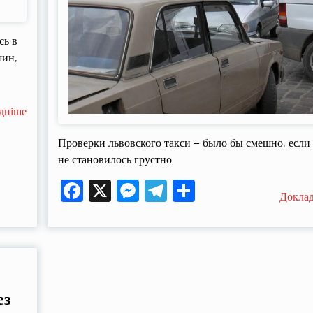
сь в
шин,
дніше
Проверки львовского такси – было бы смешно, если
не становилось грустно.
Facebook
X
Messenger
Telegram
Поділитися
Докла
ез