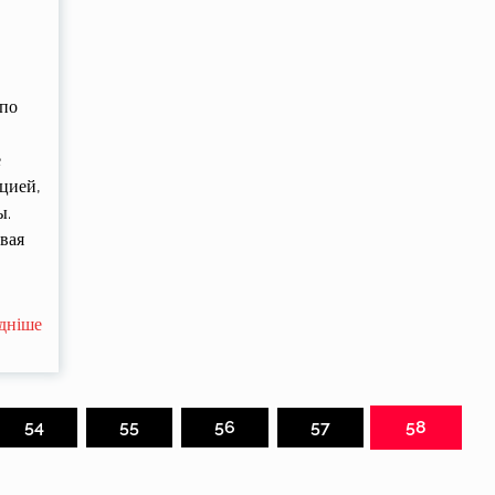
 по
не.
е
цией,
ы.
вая
дніше
54
55
56
57
58