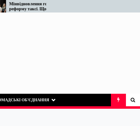
нвідновлення готує
Податківці у Вінниці знову
форму таксі. Що відомо
«виявили» те, що на ринк
разі…
таксі існує десятиліттями
ОМАДСЬКІ ОБ’ЄДНАННЯ