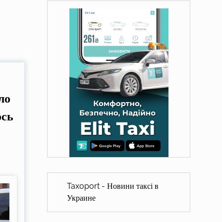
ло
ось
Taxoport - Новини таксі в
Украине