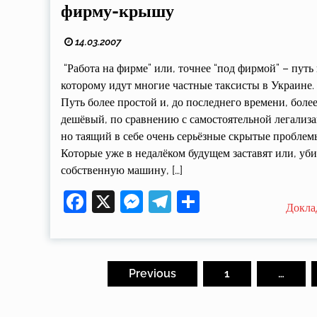
фирму-крышу
14.03.2007
“Работа на фирме” или, точнее “под фирмой” – путь
которому идут многие частные таксисты в Украи
Путь более простой и, до последнего времени, боле
дешёвый, по сравнению с самостоятельной легализа
но таящий в себе очень серьёзные скрытые проблем
Которые уже в недалёком будущем заставят или, уби
собственную машину, […]
Facebook
X
Messenger
Telegram
Поділитися
Докла
Пагінація
записів
Previous
1
…