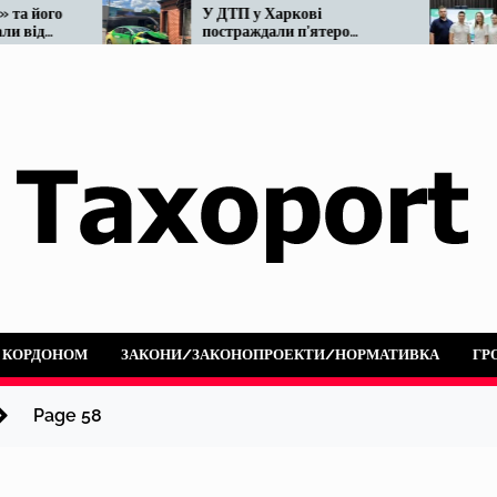
го
У ДТП у Харкові
Мі
постраждали п’ятеро
ре
людей: не розминулися
на
OnTaxi та автобус
А КОРДОНОМ
ЗАКОНИ/ЗАКОНОПРОЕКТИ/НОРМАТИВКА
ГР
Page 58