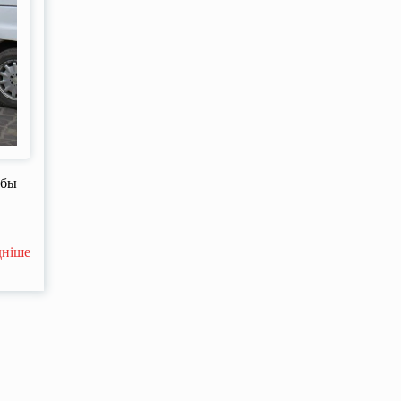
 бы
дніше