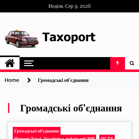
Skip
Неділя, Сер 9, 2026
to
content
Home
Громадські об’єднання
Громадські об’єднання
Громадські об'єднання
Новини Таксі, Аналітика, публікації ЗМІ
ПСТУ