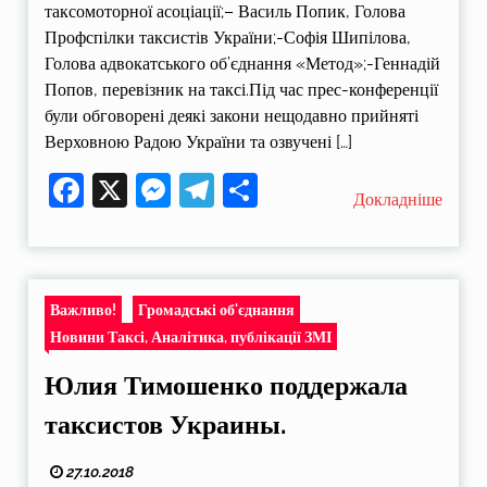
таксомоторної асоціації;– Василь Попик, Голова
Профспілки таксистів України;-Софія Шипілова,
Голова адвокатського об’єднання «Метод»;-Геннадій
Попов, перевізник на таксі.Під час прес-конференції
були обговорені деякі закони нещодавно прийняті
Верховною Радою України та озвучені […]
Facebook
X
Messenger
Telegram
Поділитися
Докладніше
Важливо!
Громадські об'єднання
Новини Таксі, Аналітика, публікації ЗМІ
Юлия Тимошенко поддержала
таксистов Украины.
27.10.2018