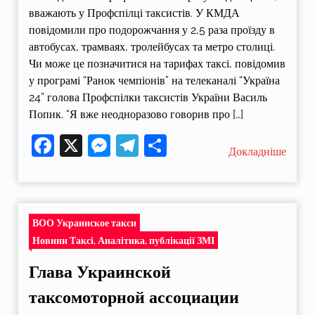
вважають у Профспілці таксистів. У КМДА
повідомили про подорожчання у 2,5 раза проїзду в
автобусах, трамваях, тролейбусах та метро столиці.
Чи може це позначитися на тарифах таксі, повідомив
у програмі “Ранок чемпіонів” на телеканалі “Україна
24” голова Профспілки таксистів України Василь
Попик. “Я вже неодноразово говорив про […]
Facebook
X
Messenger
Telegram
Поділитися
Докладніше
ВОО Украинское такси
Новини Таксі, Аналітика, публікації ЗМІ
Глава Украинской
таксомоторной ассоциации