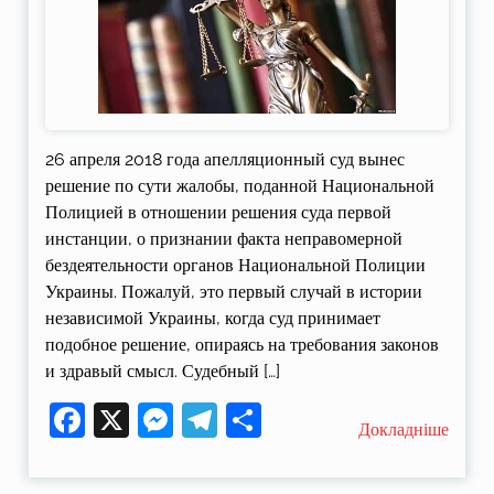
26 апреля 2018 года апелляционный суд вынес
решение по сути жалобы, поданной Национальной
Полицией в отношении решения суда первой
инстанции, о признании факта неправомерной
бездеятельности органов Национальной Полиции
Украины. Пожалуй, это первый случай в истории
независимой Украины, когда суд принимает
подобное решение, опираясь на требования законов
и здравый смысл. Судебный […]
Facebook
X
Messenger
Telegram
Поділитися
Докладніше