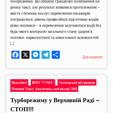
посередники, які обіцяли грандіозні поліпшення на
ринку таксі, але результат виявився протилежним –
якість і безпека послуг перевезення пасажирів
погіршилися, рівень професійної підготовки водіїв
різко знизився – в перевезення залучаються водії без
будь-якого контролю загального стану здоров’я,
психіки, наркологічної та алкогольної залежностей.
[…]
Facebook
X
Messenger
Telegram
Поділитися
Докладніше
Важливо!
ВОО "УТМА"
Громадські об'єднання
Новини Таксі, Аналітика, публікації ЗМІ
Турборежиму у Верховній Раді –
СТОП!!!