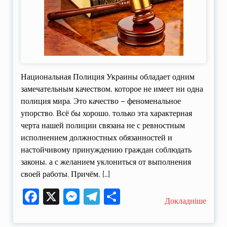
Национальная Полиция Украины обладает одним
замечательным качеством, которое не имеет ни одна
полиция мира. Это качество – феноменальное
упорство. Всё бы хорошо, только эта характерная
черта нашей полиции связана не с ревностным
исполнением должностных обязанностей и
настойчивому принуждению граждан соблюдать
законы, а с желанием уклониться от выполнения
своей работы. Причём, […]
Facebook
X
Messenger
Telegram
Поділитися
Докладніше