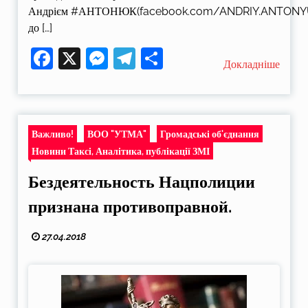
Андрієм #АНТОНЮК(facebook.com/ANDRIY.ANTONY
до […]
Facebook
X
Messenger
Telegram
Поділитися
Докладніше
Важливо!
ВОО "УТМА"
Громадські об'єднання
Новини Таксі, Аналітика, публікації ЗМІ
Бездеятельность Нацполиции
признана противоправной.
27.04.2018