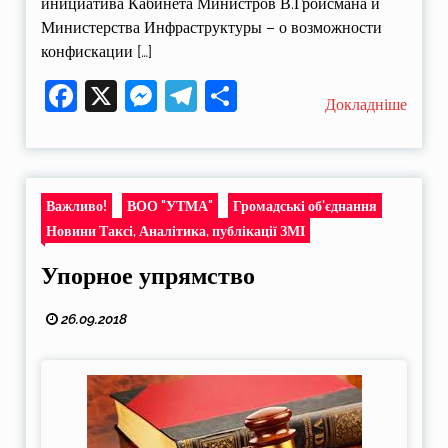
инициатива Кабинета Министров В.Гройсмана и
Министерства Инфраструктуры – о возможности
конфискации […]
Facebook
X
Messenger
Telegram
Поділитися
Докладніше
Важливо!
ВОО "УТМА"
Громадські об'єднання
Новини Таксі, Аналітика, публікації ЗМІ
Упорное упрямство
26.09.2018