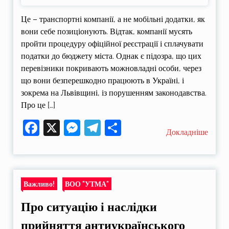
Це – транспортні компанії, а не мобільні додатки, як
вони себе позиціонують. Відтак, компанії мусять
пройти процедуру офіційної реєстрації і сплачувати
податки до бюджету міста. Однак є підозра, що цих
перевізники покривають можновладні особи, через
що вони безперешкодно працюють в Україні, і
зокрема на Львівщині, із порушенням законодавства.
Про це […]
Facebook
X
Messenger
Telegram
Поділитися
Докладніше
Важливо!
ВОО "УТМА"
Про ситуацію і наслідки
прийняття антиукраїнського