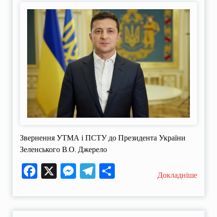
Звернення УТМА і ПСТУ до Президента України
Зеленського В.О. Джерело
Facebook
X
Messenger
Telegram
Поділитися
Докладніше