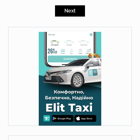
Пагінація
записів
Next