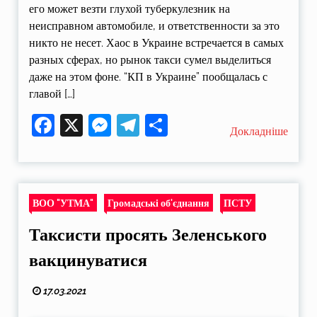
его может везти глухой туберкулезник на
неисправном автомобиле, и ответственности за это
никто не несет. Хаос в Украине встречается в самых
разных сферах, но рынок такси сумел выделиться
даже на этом фоне. “КП в Украине” пообщалась с
главой […]
Facebook
X
Messenger
Telegram
Поділитися
Докладніше
ВОО "УТМА"
Громадські об'єднання
ПСТУ
Таксисти просять Зеленського
вакцинуватися
17.03.2021