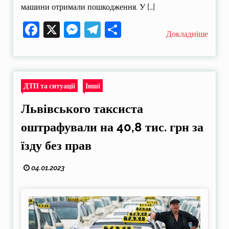
машини отримали пошкодження. У […]
Facebook
X
Messenger
Telegram
Поділитися
Докладніше
ДТП та ситуації
Інші
Львівського таксиста
оштрафували на 40,8 тис. грн за
їзду без прав
04.01.2023