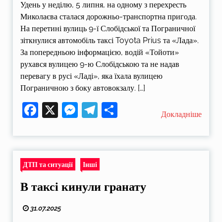
Удень у неділю, 5 липня, на одному з перехресть
Миколаєва сталася дорожньо-транспортна пригода.
На перетині вулиць 9-ї Слобідської та Пограничної
зіткнулися автомобіль таксі Toyota Prius та «Лада».
За попередньою інформацією, водій «Тойоти»
рухався вулицею 9-ю Слобідською та не надав
перевагу в русі «Ладі», яка їхала вулицею
Пограничною з боку автовокзалу. […]
Facebook
X
Messenger
Telegram
Поділитися
Докладніше
ДТП та ситуації
Інші
В таксі кинули гранату
31.07.2025