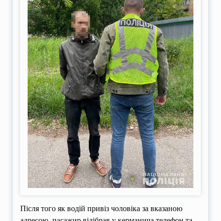
Після того як водій привіз чоловіка за вказаною
адресою, пасажир відібрав у керманича телефон та