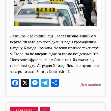
Галицький районний суд Львова визнав винним у
керуванні авто без посвідчення водія громадянина
Судану Хамада Ломчана. Чоловік працює таксистом
у Львові та не вперше сідає за кермо без документів.
Його оштрафували на 40,8 тис. грн. Як вказано у
постанові суду, 8 грудня Хамада Ломчана зупинили
за кермом авто Škoda Roomster […]
Facebook
X
Messenger
Telegram
Поділитися
Докладніше
ДТП та ситуації
Інші