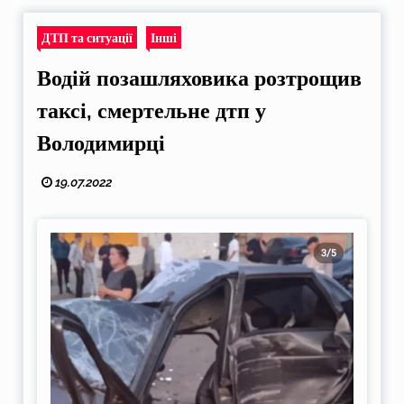
ДТП та ситуації
Інші
Водій позашляховика розтрощив
таксі, смертельне дтп у
Володимирці
19.07.2022