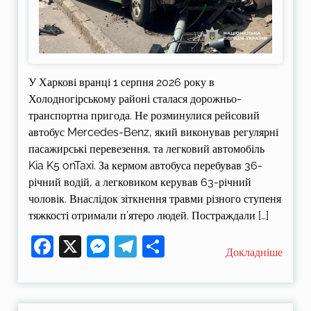
У Харкові вранці 1 серпня 2026 року в
Холодногірському районі сталася дорожньо-
транспортна пригода. Не розминулися рейсовий
автобус Mercedes-Benz, який виконував регулярні
пасажирські перевезення, та легковий автомобіль
Kia K5 onTaxi. За кермом автобуса перебував 36-
річний водій, а легковиком керував 63-річний
чоловік. Внаслідок зіткнення травми різного ступеня
тяжкості отримали п’ятеро людей. Постраждали […]
Facebook
X
Messenger
Telegram
Поділитися
Докладніше