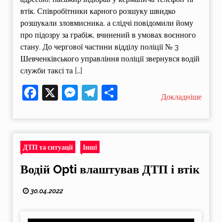
втік. Співробітники карного розшуку швидко
розшукали зловмисника, а слідчі повідомили йому
про підозру за грабіж, вчинений в умовах воєнного
стану. До чергової частини відділу поліції № 3
Шевченківського управління поліції звернувся водій
служби таксі та […]
Facebook
X
Messenger
Telegram
Поділитися
Докладніше
ДТП та ситуації
Інші
Водій Opti влаштував ДТП і втік
30.04.2022