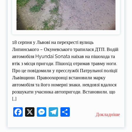
18 серпня у Львові на перехресті вулиць
Липинського – Окуневського трапилася ДТП. Водій
автомобіля Hyundai Sonata наїхав на пішохода та
втік з місця пригоди. Пішохід отримав травму ноги.
Про це повідомили у пресслужбі Патрульної поліції
Львівщини. Правоохоронці встановили марку
автомобіля та його номерні знаки, невдовзі вдалося
розшукати учасника автопригоди. Встановили, що
[…]
Facebook
X
Messenger
Telegram
Поділитися
Докладніше