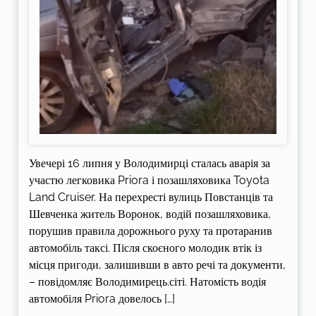
Увечері 16 липня у Володимирці сталась аварія за
участю легковика Priora і позашляховика Toyota
Land Cruiser. На перехресті вулиць Повстанців та
Шевченка житель Воронок, водій позашляховика,
порушив правила дорожнього руху та протаранив
автомобіль таксі. Після скоєного молодик втік із
місця пригоди, залишивши в авто речі та документи,
– повідомляє Володимирець.сіті. Натомість водія
автомобіля Priora довелось […]