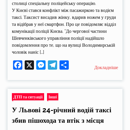
столиці спеціальну поліцейську операцію.
У Києві стався конфлікт між пасажиркою та водієм
таксі. Таксист висадив жінку, вдарив ножем у груди
та відібрав у неї смартфон. Про це повідомляє відділ
комунікації поліції Києва. “До чергової частини
Шевченківського управління поліції надійшло
повідомлення про те, що на вулиці Володимирській
чоловік наніс […]
Facebook
X
Messenger
Telegram
Поділитися
Докладніше
ДТП та ситуації
Інші
У Львові 24-річний водій таксі
збив пішохода та втік з місця