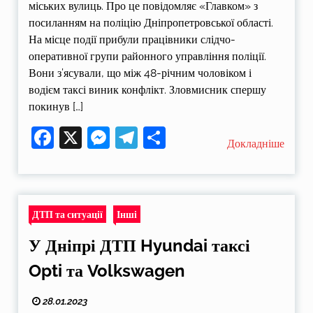
міських вулиць. Про це повідомляє «Главком» з
посиланням на поліцію Дніпропетровської області.
На місце події прибули працівники слідчо-
оперативної групи районного управління поліції.
Вони з’ясували, що між 48-річним чоловіком і
водієм таксі виник конфлікт. Зловмисник спершу
покинув […]
Facebook
X
Messenger
Telegram
Поділитися
Докладніше
ДТП та ситуації
Інші
У Дніпрі ДТП Hyundai таксі
Opti та Volkswagen
28.01.2023