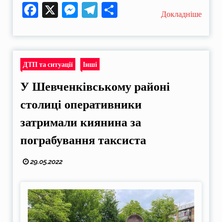
Facebook
X
Messenger
Telegram
Поділитися
Докладніше
ДТП та ситуації
Інші
У Шевченківському районі
столиці оперативники
затримали киянина за
пограбування таксиста
29.05.2022