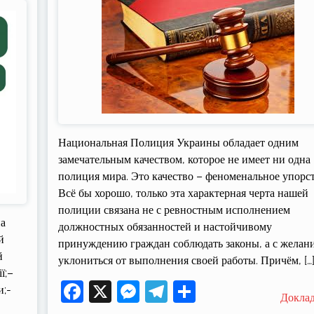
Национальная Полиция Украины обладает одним
замечательным качеством, которое не имеет ни одна
полиция мира. Это качество – феноменальное упорст
Всё бы хорошо, только эта характерная черта нашей
полиции связана не с ревностным исполнением
на
должностных обязанностей и настойчивому
й
принуждению граждан соблюдать законы, а с желан
й
уклониться от выполнения своей работы. Причём, […
ї;–
Facebook
X
Messenger
Telegram
Поділитися
и;-
Докла