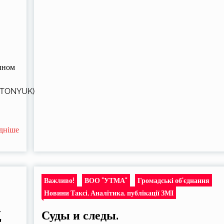
ином
NTONYUK)
дніше
Важливо!
ВОО "УТМА"
Громадські об'єднання
Новини Таксі, Аналітика, публікації ЗМІ
Д
Суды и следы.