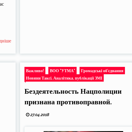
ас
дніше
Важливо!
ВОО "УТМА"
Громадські об'єднання
Новини Таксі, Аналітика, публікації ЗМІ
Бездеятельность Нацполиции
признана противоправной.
27.04.2018