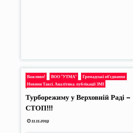
Важливо!
ВОО "УТМА"
Громадські об'єднання
Новини Таксі, Аналітика, публікації ЗМІ
Турборежиму у Верховній Раді –
СТОП!!!
11.11.2019