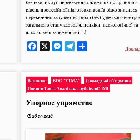
безпека послуг перевезення пасажирів погіршилися,
рівень професійної підготовки водіїв різко знизився 
перевезення залучаються водії без будь-якого контр
загального стану здоров’я, психіки, наркологічної та
алкогольної залежностей. […]
Facebook
X
Messenger
Telegram
Поділитися
Докла
Важливо!
ВОО "УТМА"
Громадські об'єднання
Новини Таксі, Аналітика, публікації ЗМІ
Упорное упрямство
26.09.2018