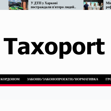
У ДТП у Харкові
Мінвідновлення гот
постраждали п’ятеро людей:
реформу таксі. Що в
не розминулися OnTaxi та
наразі…
автобус
А КОРДОНОМ
ЗАКОНИ/ЗАКОНОПРОЕКТИ/НОРМАТИВКА
ГР