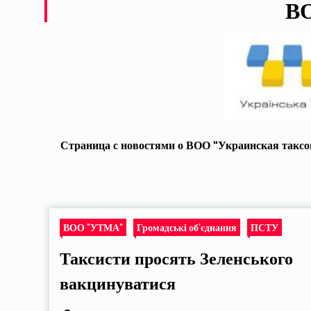
В
Страница с новостями о ВОО “Украинская таксом
ВОО "УТМА"
Громадські об'єднання
ПСТУ
Таксисти просять Зеленського
вакцинуватися