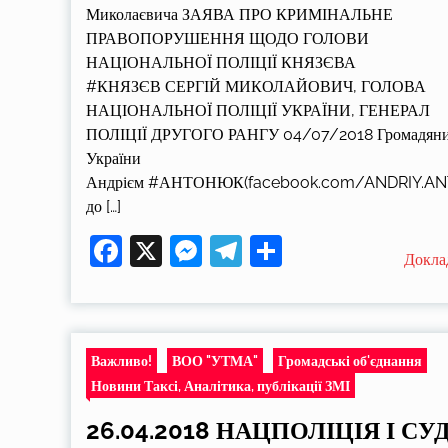
Миколаєвича ЗАЯВА ПРО КРИМІНАЛЬНЕ
ПРАВОПОРУШЕННЯ ЩОДО ГОЛОВИ
НАЦІОНАЛЬНОЇ ПОЛІЦІЇ КНЯЗЄВА
#КНЯЗЄВ СЕРГІЙ МИКОЛАЙОВИЧ, ГОЛОВА
НАЦІОНАЛЬНОЇ ПОЛІЦІЇ УКРАЇНИ, ГЕНЕРАЛ
ПОЛІЦІЇ ДРУГОГО РАНГУ 04/07/2018 Громадян
України
Андрієм #АНТОНЮК(facebook.com/ANDRIY.A
до […]
Facebook
X
Messenger
Telegram
Поділитися
Докла
Важливо!
ВОО "УТМА"
Громадські об'єднання
Новини Таксі, Аналітика, публікації ЗМІ
26.04.2018 НАЦПОЛІЦІЯ І СУ