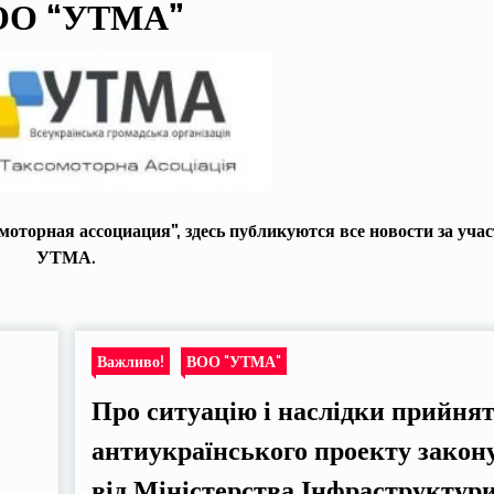
ОО “УТМА”
оторная ассоциация”, здесь публикуются все новости за уча
УТМА.
Важливо!
ВОО "УТМА"
Про ситуацію і наслідки прийня
антиукраїнського проекту закон
від Міністерства Інфраструктури