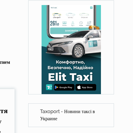
стием
ття
Taxoport - Новини таксі в
Украине
у
.