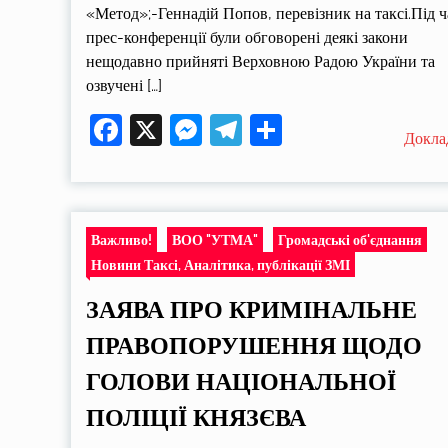
«Метод»;-Геннадій Попов, перевізник на таксі.Під ч
прес-конференції були обговорені деякі закони
нещодавно прийняті Верховною Радою України та
озвучені […]
Facebook
X
Messenger
Telegram
Поділитися
Докла
Важливо!
ВОО "УТМА"
Громадські об'єднання
Новини Таксі, Аналітика, публікації ЗМІ
ЗАЯВА ПРО КРИМІНАЛЬНЕ
ПРАВОПОРУШЕННЯ ЩОДО
ГОЛОВИ НАЦІОНАЛЬНОЇ
ПОЛІЦІЇ КНЯЗЄВА