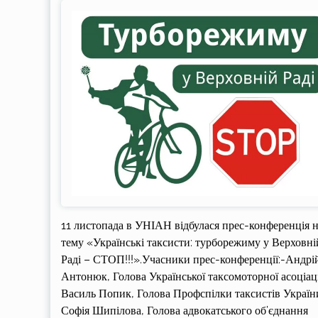
11 листопада в УНІАН відбулася прес-конференція 
тему «Українські таксисти: турборежиму у Верховні
Раді – СТОП!!!».Учасники прес-конференції:-Андрі
Антонюк, Голова Української таксомоторної асоціаці
Василь Попик, Голова Профспілки таксистів Україн
Софія Шипілова, Голова адвокатського об’єднання