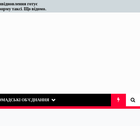
ує
Податківці у Вінниці знову
ідомо
«виявили» те, що на ринку
таксі існує десятиліттями
ОМАДСЬКІ ОБ’ЄДНАННЯ