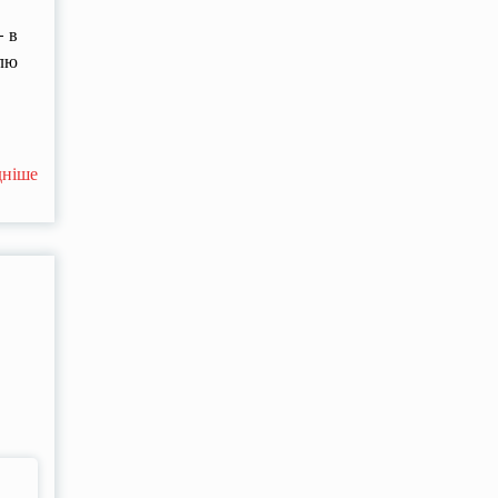
– в
олю
дніше