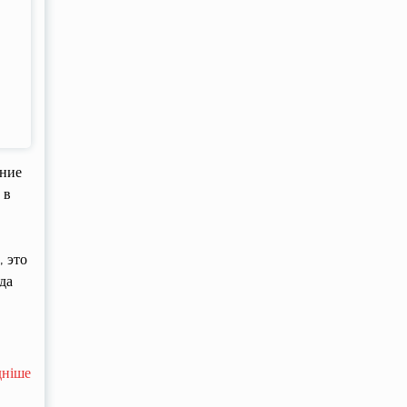
ение
 в
 это
да
дніше