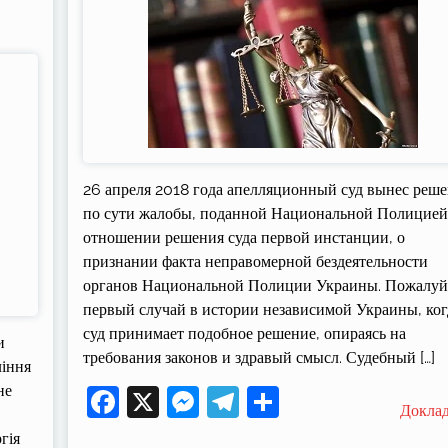
26 апреля 2018 года апелляционный суд вынес реш
по сути жалобы, поданной Национальной Полицией
отношении решения суда первой инстанции, о
признании факта неправомерной бездеятельности
органов Национальной Полиции Украины. Пожалуй,
первый случай в истории независимой Украины, ког
суд принимает подобное решение, опираясь на
и
требования законов и здравый смысл. Судебный […]
ління
не
Facebook
X
Messenger
Telegram
Поділитися
Докла
гія