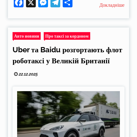
Facebook
X
Messenger
Telegram
Поділитися
Докладніше
Авто новини
Про таксі за кордоном
Uber та Baidu розгортають флот
роботаксі у Великій Британії
22.12.2025