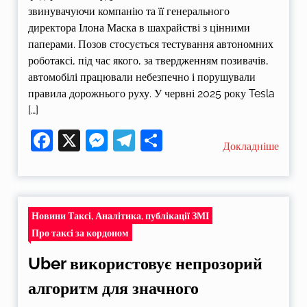
звинувачуючи компанію та її генерального
директора Ілона Маска в шахрайстві з цінними
паперами. Позов стосується тестування автономних
роботаксі, під час якого, за твердженням позивачів,
автомобілі працювали небезпечно і порушували
правила дорожнього руху. У червні 2025 року Tesla
[…]
Facebook
X
Messenger
Telegram
Поділитися
Докладніше
Новини Таксі, Аналітика, публікації ЗМІ
Про таксі за кордоном
Uber використовує непрозорий
алгоритм для значного