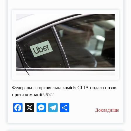
Федеральна торговельна комісія США подала позов
проти компанії Uber
Facebook
X
Messenger
Telegram
Поділитися
Докладніше