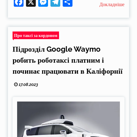
Facebook
X
Messenger
Telegram
Поділитися
Докладніше
Про таксі за кордоном
Підрозділ Google Waymo
робить роботаксі платним і
починає працювати в Каліфорнії
17.08.2023