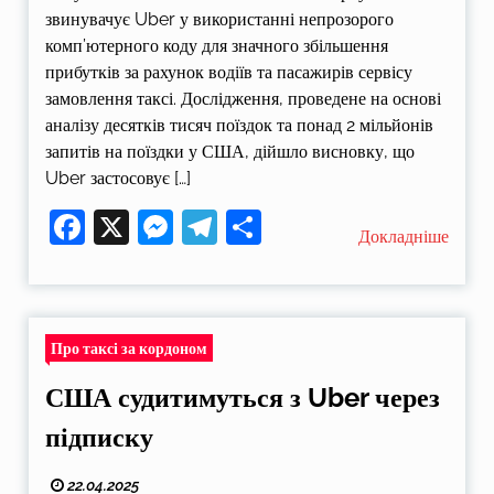
звинувачує Uber у використанні непрозорого
комп’ютерного коду для значного збільшення
прибутків за рахунок водіїв та пасажирів сервісу
замовлення таксі. Дослідження, проведене на основі
аналізу десятків тисяч поїздок та понад 2 мільйонів
запитів на поїздки у США, дійшло висновку, що
Uber застосовує […]
Facebook
X
Messenger
Telegram
Поділитися
Докладніше
Про таксі за кордоном
США судитимуться з Uber через
підписку
22.04.2025