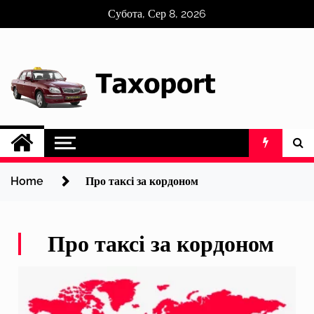
Skip
Субота, Сер 8, 2026
to
content
Home
Про таксі за кордоном
Про таксі за кордоном