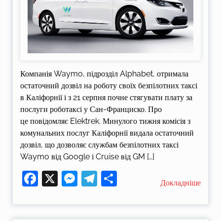
Компанія Waymo, підрозділ Alphabet, отримала
остаточний дозвіл на роботу своїх безпілотних таксі
в Каліфорнії і з 21 серпня почне стягувати плату за
послуги роботаксі у Сан-Франциско. Про
це повідомляє Elektrek. Минулого тижня комісія з
комунальних послуг Каліфорнії видала остаточний
дозвіл, що дозволяє службам безпілотних таксі
Waymo від Google і Cruise від GM […]
Facebook
X
Messenger
Telegram
Поділитися
Докладніше