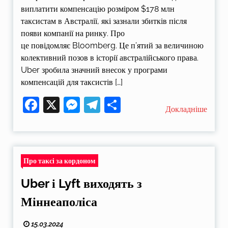
виплатити компенсацію розміром $178 млн
таксистам в Австралії, які зазнали збитків після
появи компанії на ринку. Про
це повідомляє Bloomberg. Це п’ятий за величиною
колективний позов в історії австралійського права.
Uber зробила значний внесок у програми
компенсацій для таксистів […]
Facebook
X
Messenger
Telegram
Поділитися
Докладніше
Про таксі за кордоном
Uber і Lyft виходять з
Міннеаполіса
15.03.2024