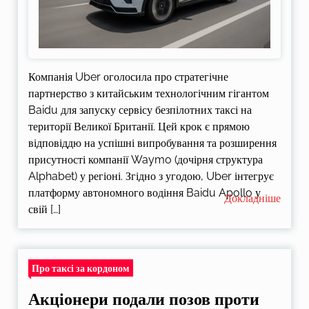
Компанія Uber оголосила про стратегічне
партнерство з китайським технологічним гігантом
Baidu для запуску сервісу безпілотних таксі на
території Великої Британії. Цей крок є прямою
відповіддю на успішні випробування та розширення
присутності компанії Waymo (дочірня структура
Alphabet) у регіоні. Згідно з угодою, Uber інтегрує
платформу автономного водіння Baidu Apollo у
Докладніше
свій […]
Про таксі за кордоном
Акціонери подали позов проти