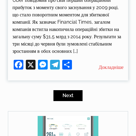
Uber повідомив про свій перший операційний
прибуток з моменту свого заснування у 2009 році,
що стало поворотним моментом для збиткової
компанії. Як зазначає Financial Times, загалом
компанія встигла накопичила операційні збитки на
загальну суму $31,5 млрд з 2014 року. Результати за
три місяці до червня були зумовлені стабільним
зростанням в обох основних […]
Facebook
X
Messenger
Telegram
Поділитися
Докладніше
Пагінація
записів
Next