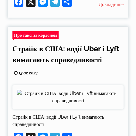
Facebook
X
Messenger
Telegram
Поділитися
Докладніше
Про таксі за кордоном
Страйк в США: водії Uber і Lyft
вимагають справедливості
13.02.2024
Страйк в США: водії Uber і Lyft вимагають
справедливості