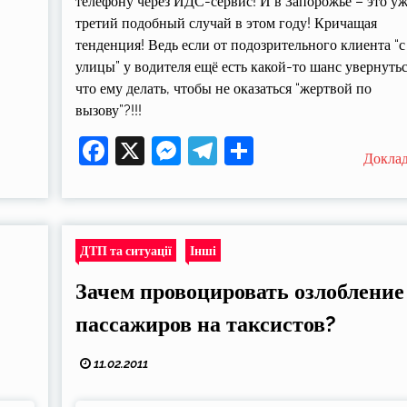
телефону через ИДС-сервис! И в Запорожье – это у
третий подобный случай в этом году! Кричащая
тенденция! Ведь если от подозрительного клиента “с
улицы” у водителя ещё есть какой-то шанс увернутьс
что ему делать, чтобы не оказаться “жертвой по
вызову”?!!!
Facebook
X
Messenger
Telegram
Поділитися
Докла
ДТП та ситуації
Інші
Зачем провоцировать озлобление
пассажиров на таксистов?
11.02.2011