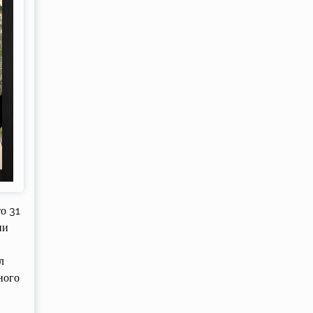
о 31
ни
л
ного