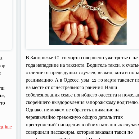
В Запорожье 10-го марта совершено уже третье с на
ма
года нападение на таксиста. Водитель такси, к счать
тор
отличие от предыдущих случаев, выжил, хотя и попа
я
реанимацию. А в Одессе, увы, 11-го марта таксист п
на месте от огнестрельного ранения. Наши
ыли
соболезнования семье погибшего одессита и пожела
н»,
скорейшего выздоровления запорожскому водителю.
что
Однако, не можем не обратить внимание на
черезвычайно тревожную общую деталь этих
преступлений: нападения в обоих названных случая
дніше
совершили пассажиры, которые заказали такси по