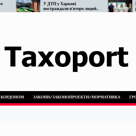
У ДТП у Харкові
Мінвідновлення 
постраждали п’ятеро людей:
реформу таксі. Щ
не розминулися OnTaxi та
наразі…
автобус
А КОРДОНОМ
ЗАКОНИ/ЗАКОНОПРОЕКТИ/НОРМАТИВКА
ГР