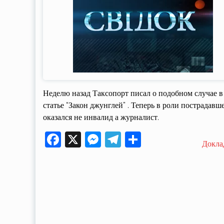
Неделю назад Таксопорт писал о подобном случае в
статье “Закон джунглей” . Теперь в роли пострадавш
оказался не инвалид а журналист.
Facebook
X
Messenger
Telegram
Поділитися
Докла