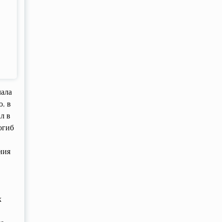
чала
ю, в
л в
огиб
ния
х