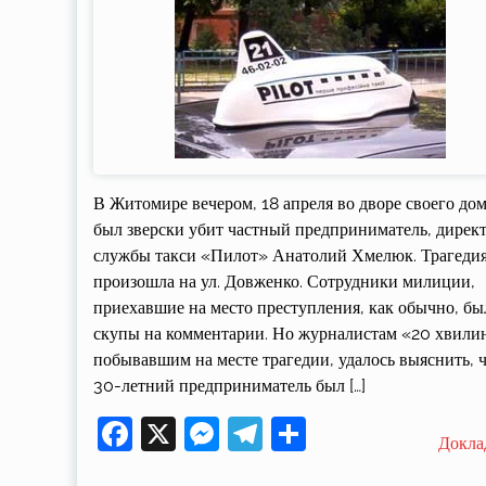
В Житомире вечером, 18 апреля во дворе своего до
был зверски убит частный предприниматель, дирек
службы такси «Пилот» Анатолий Хмелюк. Трагеди
произошла на ул. Довженко. Сотрудники милиции,
приехавшие на место преступления, как обычно, б
скупы на комментарии. Но журналистам «20 хвили
побывавшим на месте трагедии, удалось выяснить, 
30-летний предприниматель был […]
Facebook
X
Messenger
Telegram
Поділитися
Докла