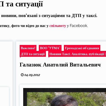
 та ситуації
 новини, пов’язані з ситуаціями та ДТП у таксі.
тику, фото чи відео до нас у
спільноту
у Facebook.
Важливо!
ВОО "УТМА"
Громадські об'єднання
ДТП та ситуації
Новини Таксі, Аналітика, публікації 
Галазюк Анатолий Витальевич
04.09.2012