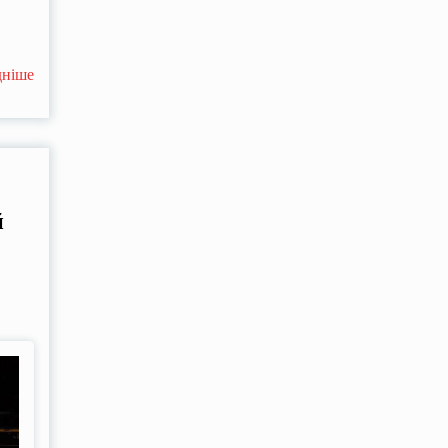
дніше
й