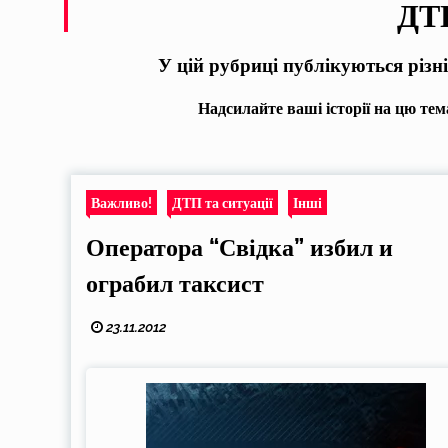
ДТП
У цій рубриці публікуються різні
Надсилайте ваші історії на цю тема
Важливо!
ДТП та ситуації
Інші
Оператора “Свідка” избил и
ограбил таксист
23.11.2012