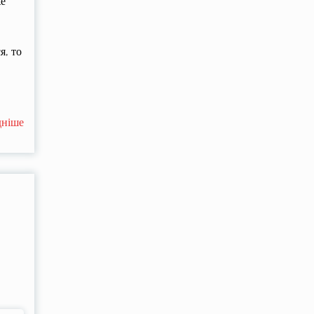
же
я, то
дніше