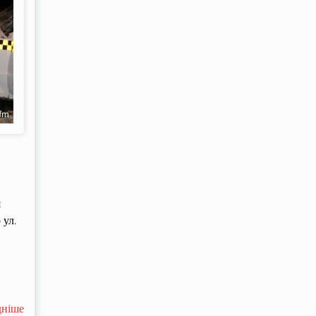
я
 ул.
дніше