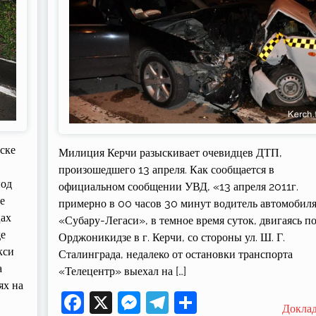
ске
Милиция Керчи разыскивает очевидцев ДТП,
произошедшего 13 апреля. Как сообщается в
под
официальном сообщении УВД, «13 апреля 2011г.
е
примерно в 00 часов 30 минут водитель автомобил
цах
«Субару-Легаси», в темное время суток, двигаясь по
де
Орджоникидзе в г. Керчи, со стороны ул. Ш. Г.
кси
Сталинграда, недалеко от остановки транспорта
а
«Телецентр» выехал на […]
ях на
Facebook
X
Messenger
Telegram
Поділитися
Докла