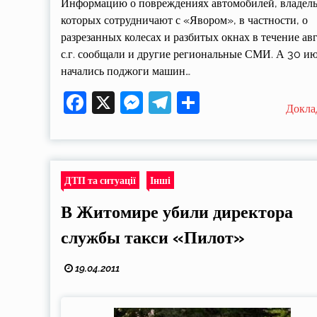
Информацию о повреждениях автомобилей, владел
которых сотрудничают с «Явором», в частности, о
разрезанных колесах и разбитых окнах в течение ав
с.г. сообщали и другие региональные СМИ. А 30 и
начались поджоги машин…
Facebook
X
Messenger
Telegram
Поділитися
Докла
ДТП та ситуації
Інші
В Житомире убили директора
службы такси «Пилот»
19.04.2011