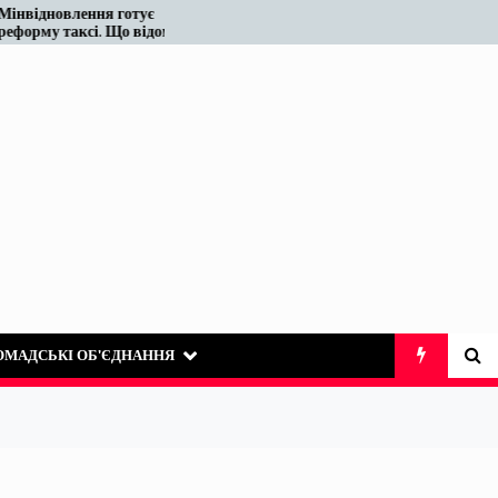
готує
Податківці у Вінниці знову
о відомо
«виявили» те, що на ринку
таксі існує десятиліттями
ОМАДСЬКІ ОБ’ЄДНАННЯ