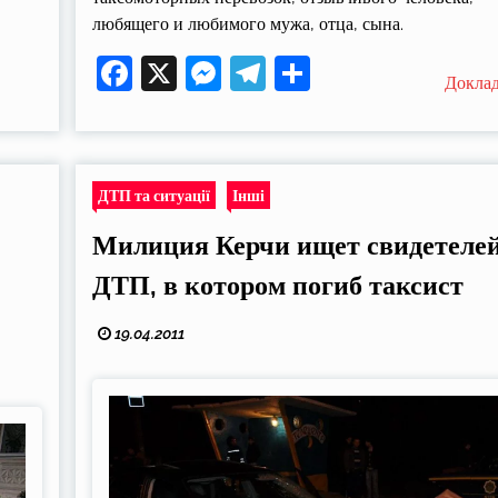
любящего и любимого мужа, отца, сына.
Facebook
X
Messenger
Telegram
Поділитися
Докла
ДТП та ситуації
Інші
Милиция Керчи ищет свидетеле
т
ДТП, в котором погиб таксист
19.04.2011