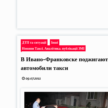
ДТП та ситуації
Інші
Новини Таксі, Аналітика, публікації ЗМІ
В Ивано-Франковске поджигаю
автомобили такси
09.07.2011