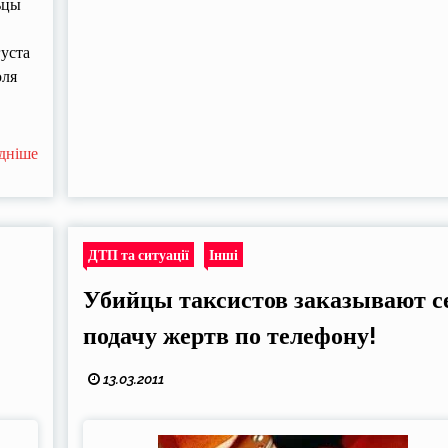
ьцы
густа
юля
дніше
ДТП та ситуації
Інші
Убийцы таксистов заказывают с
подачу жертв по телефону!
13.03.2011