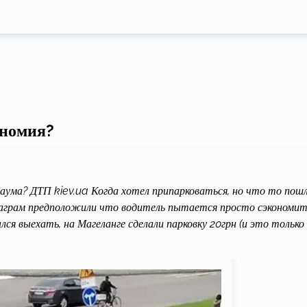
ономия?
аума? ДТП kiev.ua Когда хотел припарковаться, но что то пош
стаграм предположили что водитель пытается просто сэкономит
лся выехать, на Магеланге сделали парковку 20грн (и это только