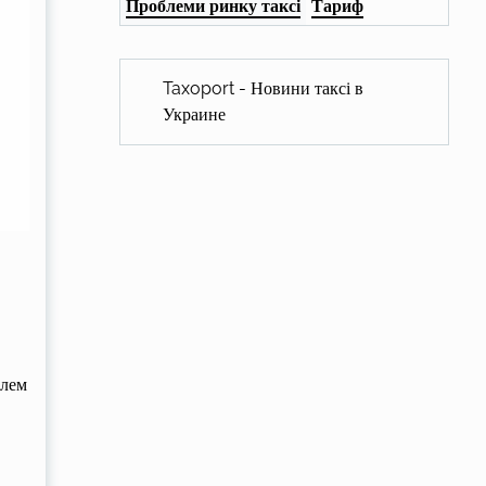
Проблеми ринку таксі
Тариф
Taxoport - Новини таксі в
Украине
елем