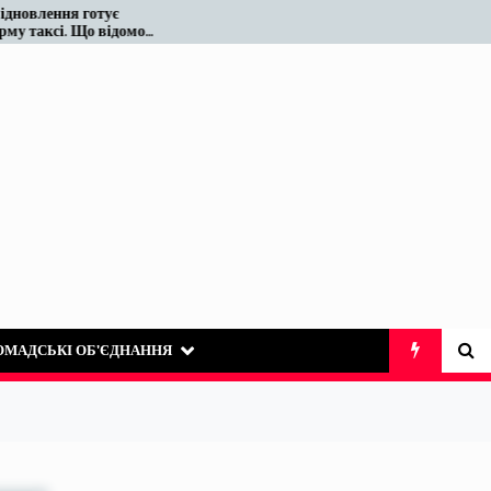
є
Податківці у Вінниці знову
домо
«виявили» те, що на ринку
таксі існує десятиліттями
ОМАДСЬКІ ОБ’ЄДНАННЯ