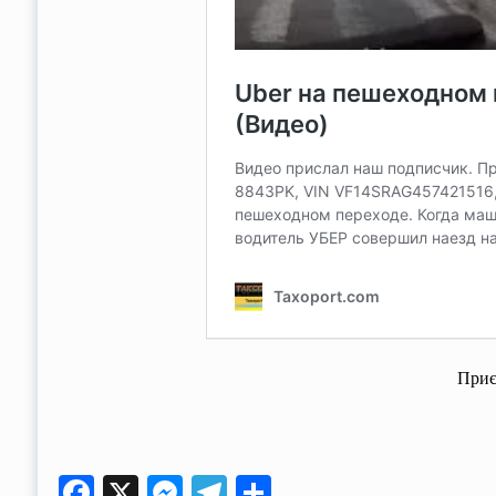
Приє
Facebook
X
Messenger
Telegram
Поділитися