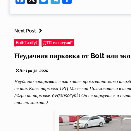
Next Post
Bolt(Taxify)
ДТП та ситуації
Неудачная парковка от Bolt или эк
Нд Тра 31 , 2020
Неудачно запарковался или хотел проскочить мимо шлагб
не так Киев, парковка ТРЦ Магеллан Пользователи в и
20грн на парковке. evgensozykin Он не паркуется, а пыта
просто заехать)