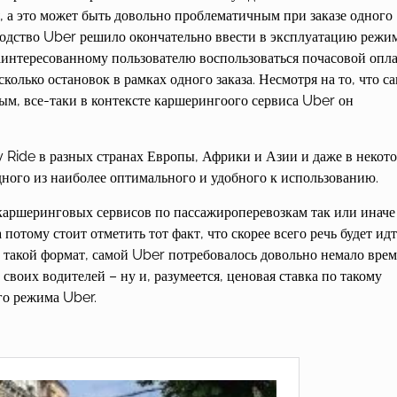
, а это может быть довольно проблематичным при заказе одного
оводство Uber решило окончательно ввести в эксплуатацию режи
аинтересованному пользователю воспользоваться почасовой опл
колько остановок в рамках одного заказа. Несмотря на то, что с
ым, все-таки в контексте каршерингоого сервиса Uber он
 Ride в разных странах Европы, Африки и Азии и даже в некот
ного из наиболее оптимального и удобного к использованию.
х каршеринговых сервисов по пассажироперевозкам так или иначе
потому стоит отметить тот факт, что скорее всего речь будет идт
ь такой формат, самой Uber потребовалось довольно немало вре
воих водителей – ну и, разумеется, ценовая ставка по такому
го режима Uber.