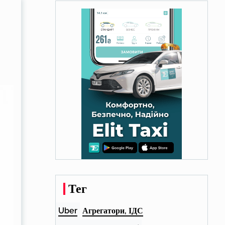
Тег
Uber
Агрегатори, ІДС