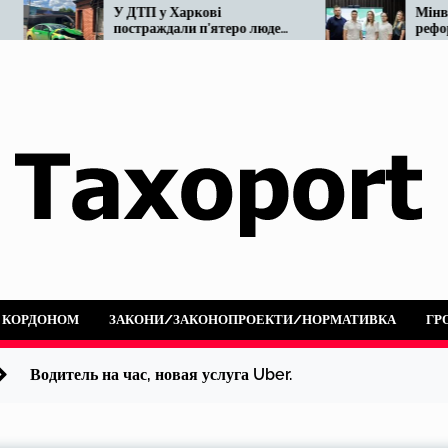
У ДТП у Харкові
Мінвідновлення готу
постраждали п’ятеро людей:
реформу таксі. Що ві
не розминулися OnTaxi та
наразі…
автобус
А КОРДОНОМ
ЗАКОНИ/ЗАКОНОПРОЕКТИ/НОРМАТИВКА
ГР
Водитель на час, новая услуга Uber.