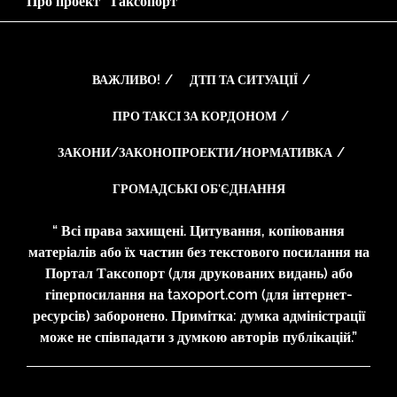
Про проект “Таксопорт”
ВАЖЛИВО!
ДТП ТА СИТУАЦІЇ
ПРО ТАКСІ ЗА КОРДОНОМ
ЗАКОНИ/ЗАКОНОПРОЕКТИ/НОРМАТИВКА
ГРОМАДСЬКІ ОБ’ЄДНАННЯ
“ Всі права захищені. Цитування, копіювання
матеріалів або їх частин без текстового посилання на
Портал Таксопорт (для друкованих видань) або
гіперпосилання на taxoport.com (для інтернет-
ресурсів) заборонено. Примітка: думка адміністрації
може не співпадати з думкою авторів публікацій.”