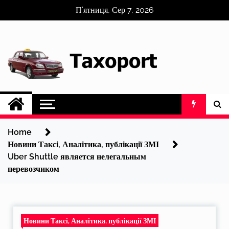
Skip
П’ятниця, Сер 7, 2026
to
content
Home
Новини Таксі, Аналітика, публікації ЗМІ
Uber Shuttle является нелегальным
перевозчиком
Новини Таксі, Аналітика, публікації ЗМІ