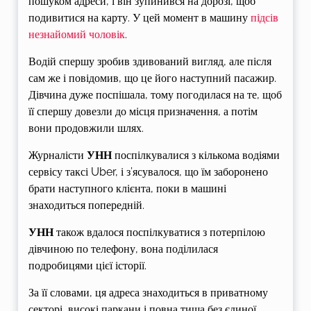
пошуком адреси, і він зупинився на дорозі, щоб
подивитися на карту. У цей момент в машину
підсів
незнайомий чоловік
.
Водій спершу зробив здивований вигляд, але після
сам же і повідомив, що це його наступний пасажир.
Дівчина дуже поспішала, тому погодилася на те, щоб
її спершу довезли до місця призначення, а потім
вони продовжили шлях.
Журналісти
УНН
поспілкувалися з кількома водіями
сервісу таксі Uber, і з’ясувалося, що їм заборонено
брати наступного клієнта, поки в машині
знаходиться попередній.
УНН
також вдалося поспілкуватися з потерпілою
дівчиною по телефону, вона поділилася
подробицями цієї історії.
За її словами, ця адреса знаходиться в приватному
секторі, високі паркани і повна тиша без єдиної