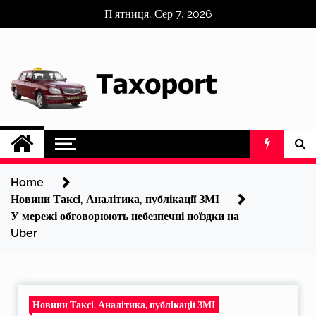
Skip
П’ятниця, Сер 7, 2026
to
content
Home
Новини Таксі, Аналітика, публікації ЗМІ
У мережі обговорюють небезпечні поїздки на
Uber
Новини Таксі, Аналітика, публікації ЗМІ