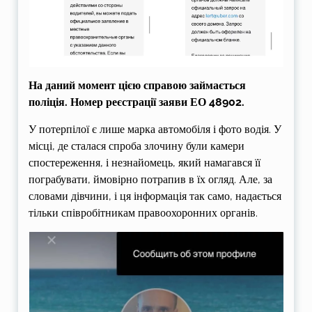
На даний момент цією справою займається
поліція. Номер реєстрації заяви ЕО 48902.
У потерпілої є лише марка автомобіля і фото водія. У
місці, де сталася спроба злочину були камери
спостереження, і незнайомець, який намагався її
пограбувати, ймовірно потрапив в їх огляд. Але, за
словами дівчини, і ця інформація так само, надається
тільки співробітникам правоохоронних органів.