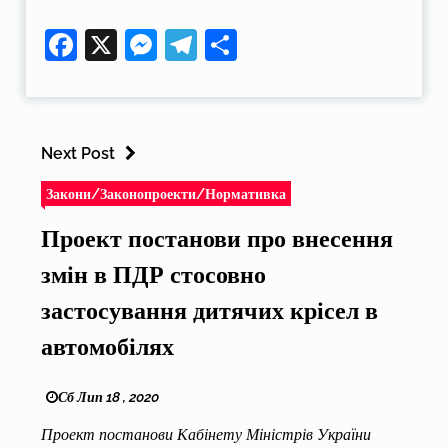
Facebook
X
Messenger
Telegram
Поділитися
Next Post
Закони/Законопроекти/Нормативка
Проект постанови про внесення
змін в ПДР стосовно
застосування дитячих крісел в
автомобілях
Сб Лип 18 , 2020
Проект постанови Кабінету Міністрів України