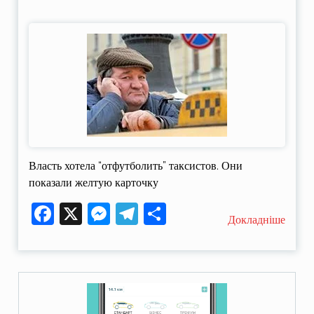
Власть хотела “отфутболить” таксистов. Они
показали желтую карточку
Facebook
X
Messenger
Telegram
Поділитися
Докладніше