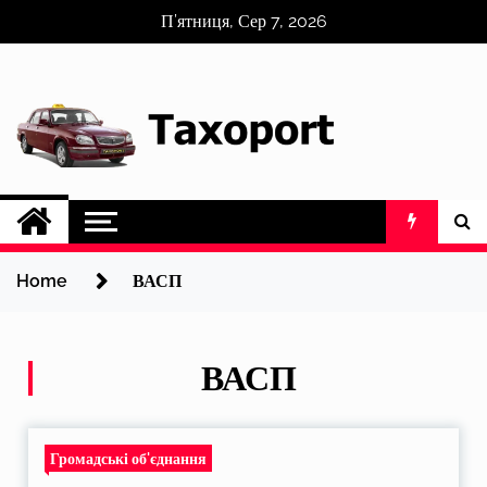
Skip
П’ятниця, Сер 7, 2026
to
content
Home
ВАСП
ВАСП
Громадські об'єднання