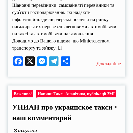
Шановні перевізники, самозайняті перевізники та
суб’єкти господарювання, які надають
інформаційно-дисперчерські послуги на ринку
пасажирських перевезень легковими автомобілями
на таксі та автомобілями на замовлення.
Доводимо до Вашого відома, що Міністерством
транспорту та зв’язку, […]
Facebook
X
Messenger
Telegram
Поділитися
Докладніше
Важливо!
Новини Таксі, Аналітика, публікації ЗМІ
УНИАН про украинское такси +
наш комментарий
01.07.2010