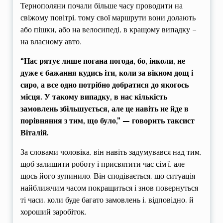
Тернополяни почали більше часу проводити на
свіжому повітрі, тому свої маршрути вони долають
або пішки, або на велосипеді, в кращому випадку –
на власному авто.
“Нас рятує лише погана погода, бо, інколи, не
дуже є бажання кудись іти, коли за вікном дощ і
сиро, а все одно потрібно добратися до якогось
місця. У такому випадку, в нас кількість
замовлень збільшується, але це навіть не йде в
порівняння з тим, що було,” — говорить таксист
Віталій.
За словами чоловіка, він навіть задумувався над тим,
щоб залишити роботу і присвятити час сім’ї, але
щось його зупинило. Він сподівається, що ситуація
найближчим часом покращиться і знов повернуться
ті часи, коли буде багато замовлень і, відповідно, й
хороший заробіток.