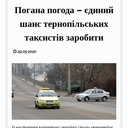
Погана погода – єдиний
шанс тернопільських
таксистів заробити
29.05.2020
Із настанням карантину українці стали економніше