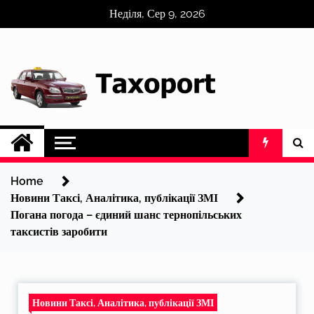
Skip
Неділя, Сер 9, 2026
to
content
Home
Новини Таксі, Аналітика, публікації ЗМІ
Погана погода – єдиний шанс тернопільських
таксистів заробити
Новини Таксі, Аналітика, публікації ЗМІ