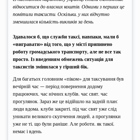
відноситися до власних коштів. Одними з перших це
помітили таксисти. Оскільки, у них відчутно
зменшилася кількість викликів за день.
Здавалося б, що служби таксі, навпаки, мали б
«вигравати» від того, що у місті припинено
роботу громадського транспорту, але не все так
просто. Із введенням обмежень ситуація для
таксистів змінилася у гірший бік.
Для багатьох головним «піком» для таксування був
вечірній час — період повернення додому
працюючих, час нічних клубів, час свят, час
прогулянок. Зараз же це відійшло на задній план:
люди вдома, клуби закриті, під час свят уже слід
уникати великого скупчення людей, а прогулянки
уже не ті, що були раніше. Але роботи, як такої,
немає і вдень.