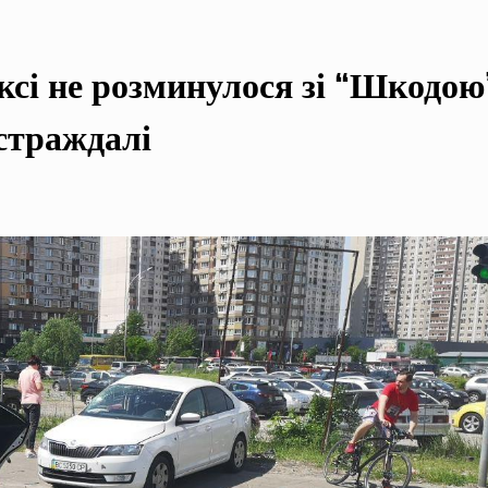
сі не розминулося зі “Шкодою
страждалі