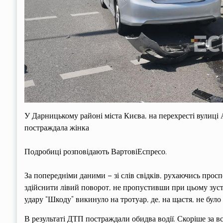
У Дарницькому районі міста Києва, на перехресті вулиці 
постраждала жінка
Подробиці розповідають ВартовіЕспресо.
За попередніми даними – зі слів свідків, рухаючись про
здійснити лівий поворот, не пропустивши при цьому зустр
удару “Шкоду” викинуло на тротуар, де, на щастя, не було
В результаті ДТП постраждали обидва водії. Скоріше за в