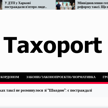
ові
Мінвідновлення готує
’ятеро людей:
реформу таксі. Що відомо
я OnTaxi та
наразі…
А КОРДОНОМ
ЗАКОНИ/ЗАКОНОПРОЕКТИ/НОРМАТИВКА
ГР
ах таксі не розминулося зі “Шкодою”: є постраждалі