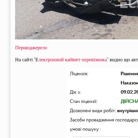
Першоджерело
На сайті “Е
лектронний кабінет перевізника
” видно що ав