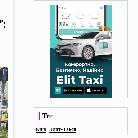
”:
Тег
Київ
Элит-Такси