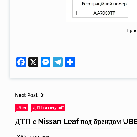
Приє
Facebook
X
Messenger
Telegram
Поділитися
Next Post
Uber
ДТП та ситуації
ДТП с Nissan Leaf под брендом UB
Нд Тра 19 , 2019