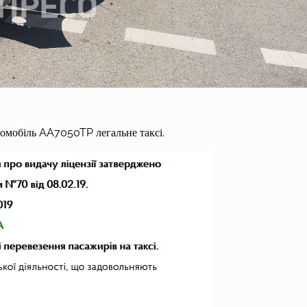
томобіль AA7050TP легальне таксі.