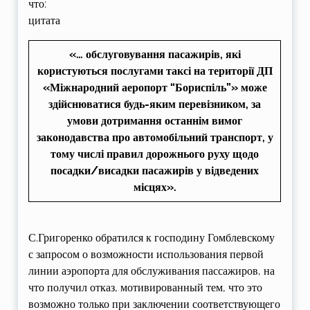
что:
цитата
«… обслуговування пасажирів, які
користуються послугами таксі на території ДП
«Міжнародний аеропорт “Бориспіль”» може
здійснюватися будь-яким перевізником, за
умови дотримання останнім вимог
законодавства про автомобільний транспорт, у
тому числі правил дорожнього руху щодо
посадки/висадки пасажирів у відведених
місцях».
С.Григоренко обратился к господину Гомблевскому
с запросом о возможности использования первой
линии аэропорта для обслуживания пассажиров, на
что получил отказ, мотивированный тем, что это
возможно только при заключении соответствующего