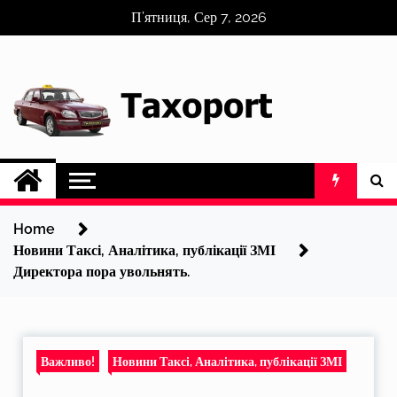
Skip
П’ятниця, Сер 7, 2026
to
content
Home
Новини Таксі, Аналітика, публікації ЗМІ
Директора пора увольнять.
Важливо!
Новини Таксі, Аналітика, публікації ЗМІ