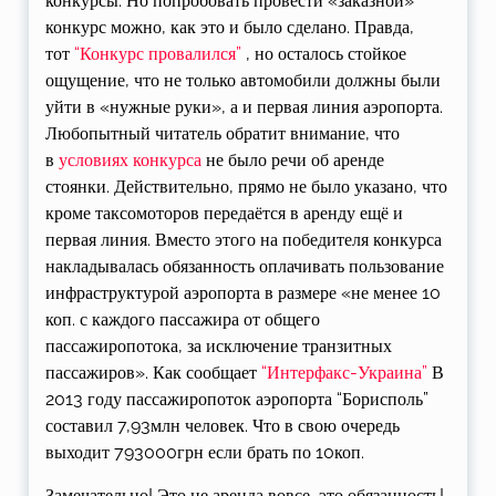
конкурсы. Но попробовать провести «заказной»
конкурс можно, как это и было сделано. Правда,
тот
“Конкурс провалился”
, но осталось стойкое
ощущение, что не только автомобили должны были
уйти в «нужные руки», а и первая линия аэропорта.
Любопытный читатель обратит внимание, что
в
условиях конкурса
не было речи об аренде
стоянки. Действительно, прямо не было указано, что
кроме таксомоторов передаётся в аренду ещё и
первая линия. Вместо этого на победителя конкурса
накладывалась обязанность оплачивать пользование
инфраструктурой аэропорта в размере «не менее 10
коп. с каждого пассажира от общего
пассажиропотока, за исключение транзитных
пассажиров». Как сообщает
“Интерфакс-Украина”
В
2013 году пассажиропоток аэропорта “Борисполь”
составил 7,93млн человек. Что в свою очередь
выходит 793000грн если брать по 10коп.
Замечательно! Это не аренда вовсе, это обязанность!