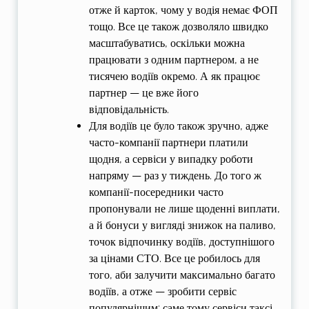
отже й карток, чому у водія немає ФОП
тощо. Все це також дозволяло швидко
масштабуватись, оскільки можна
працювати з одним партнером, а не
тисячею водіїв окремо. А як працює
партнер — це вже його
відповідальність.
Для водіїв це було також зручно, адже
часто-компанії партнери платили
щодня, а сервіси у випадку роботи
напряму — раз у тиждень. До того ж
компанії-посередники часто
пропонували не лише щоденні виплати,
а й бонуси у вигляді знижок на паливо,
точок відпочинку водіїв, доступнішого
за цінами СТО. Все це робилось для
того, аби залучити максимально багато
водіїв, а отже — зробити сервіс
популярнішим: саме тому сервіси таксі