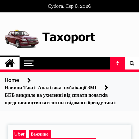
Skip
Субота, Сер 8, 2026
to
content
Home
Новини Таксі, Аналітика, публікації ЗМІ
БЕБ викрило на ухиленні від сплати податків
представництво всесвітньо відомого бренду таксі
Uber
Важливо!