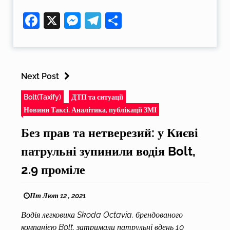
Facebook
X
Messenger
Telegram
Поділитися
Next Post
Bolt(Taxify)
ДТП та ситуації
Новини Таксі, Аналітика, публікації ЗМІ
Без прав та нетверезий: у Києві
патрульні зупинили водія Bolt,
2.9 проміле
Пт Лют 12 , 2021
Водія легковика Skoda Octavia, брендованого
компанією Bolt, затримали патрульні вдень 10