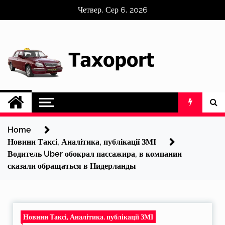
Skip
Четвер, Сер 6, 2026
to
content
Home
Новини Таксі, Аналітика, публікації ЗМІ
Водитель Uber обокрал пассажира, в компании
сказали обращаться в Нидерланды
Новини Таксі, Аналітика, публікації ЗМІ