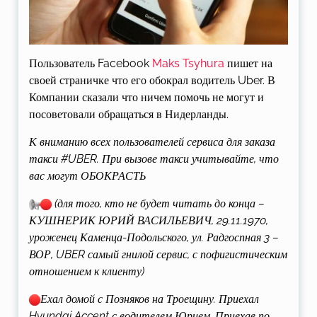
Пользователь Facebook
Maks Tsyhura
пишет на
своей страничке что его обокрал водитель Uber. В
Компании сказали что ничем помочь не могут и
посоветовали обращаться в Нидерланды.
К вниманию всех пользователей сервиса для заказа
такси #UBER. При вызове такси учитывайте, что
вас могут ОБОКРАСТЬ
(для того, кто не будет читать до конца –
КУШНЕРИК ЮРИЙ ВАСИЛЬЕВИЧ, 29.11.1970,
уроженец Каменца-Подольского, ул. Радгоспная 3 –
ВОР, UBER самый гнилой сервис, с пофигистическим
отношением к клиенту)
Ехал домой с Позняков на Троещину. Приехал
Hyundai Accent с водителем Юрием. Приехав по