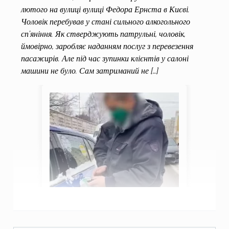
лютого на вулиці вулиці Федора Ернста в Києві.
Чоловік перебував у стані сильного алкогольного
сп’яніння. Як стверджують патрульні, чоловік,
ймовірно, заробляє наданням послуг з перевезення
пасажирів. Але під час зупинки клієнтів у салоні
машини не було. Сам затриманий не […]