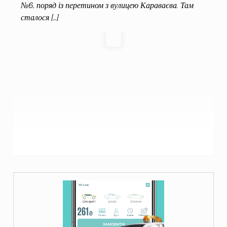
№6, поряд із перетином з вулицею Караваєва. Там
сталося […]