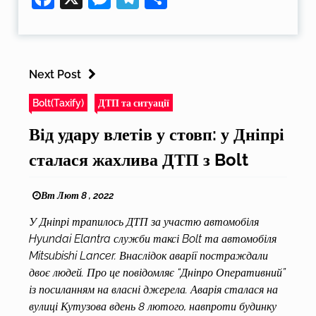
Next Post
Bolt(Taxify)
ДТП та ситуації
Від удару влетів у стовп: у Дніпрі
сталася жахлива ДТП з Bolt
Вт Лют 8 , 2022
У Дніпрі трапилось ДТП за участю автомобіля
Hyundai Elantra служби таксі Bolt та автомобіля
Mitsubishi Lancer. Внаслідок аварії постраждали
двоє людей. Про це повідомляє “Дніпро Оперативний”
із посиланням на власні джерела. Аварія сталася на
вулиці Кутузова вдень 8 лютого, навпроти будинку