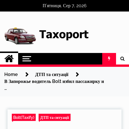
Skip
П’ятниця, Сер 7, 2026
to
content
Home
ДТП та ситуації
В Запорожье водитель Bolt избил пассажирку и
…
Bolt(Taxify)
ДТП та ситуації