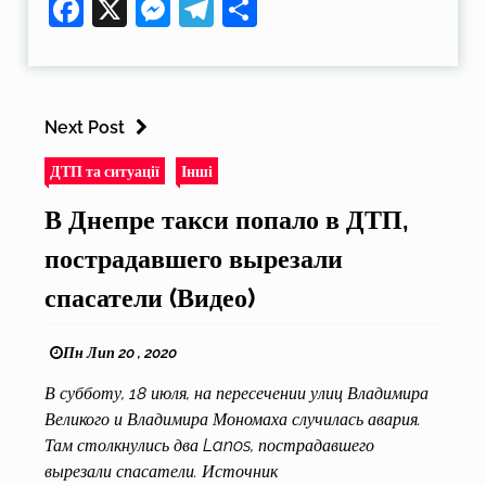
Facebook
X
Messenger
Telegram
Поділитися
Next Post
ДТП та ситуації
Інші
В Днепре такси попало в ДТП,
пострадавшего вырезали
спасатели (Видео)
Пн Лип 20 , 2020
В субботу, 18 июля, на пересечении улиц Владимира
Великого и Владимира Мономаха случилась авария.
Там столкнулись два Lanos, пострадавшего
вырезали спасатели. Источник