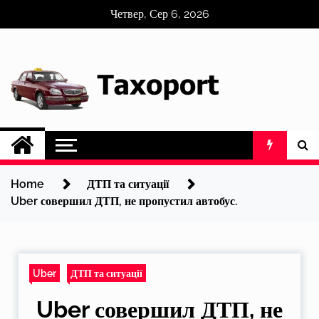
Skip
Четвер, Сер 6, 2026
to
content
Home
ДТП та ситуації
Uber совершил ДТП, не пропустил автобус.
Uber
ДТП та ситуації
Uber совершил ДТП, не