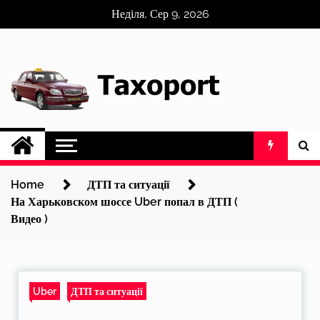
Skip
Неділя, Сер 9, 2026
to
content
Home
ДТП та ситуації
На Харьковском шоссе Uber попал в ДТП (
Видео )
Uber
ДТП та ситуації