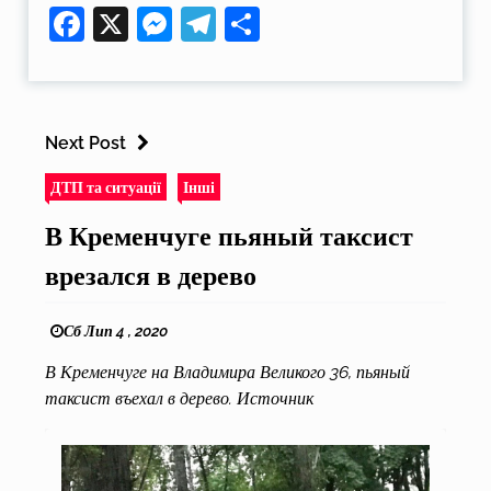
Facebook
X
Messenger
Telegram
Поділитися
Next Post
ДТП та ситуації
Інші
В Кременчуге пьяный таксист
врезался в дерево
Сб Лип 4 , 2020
В Кременчуге на Владимира Великого 36, пьяный
таксист въехал в дерево. Источник