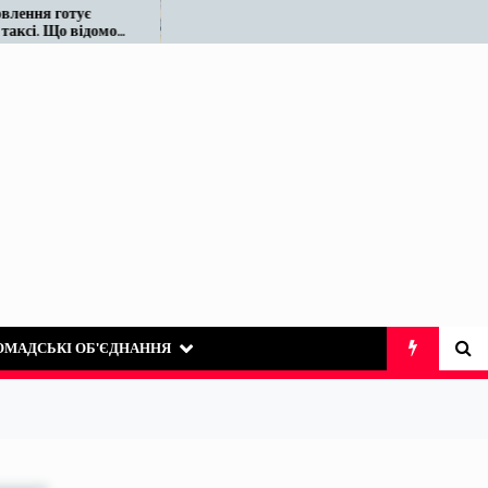
тує
Податківці у Вінниці знову
відомо
«виявили» те, що на ринку
таксі існує десятиліттями
ОМАДСЬКІ ОБ’ЄДНАННЯ