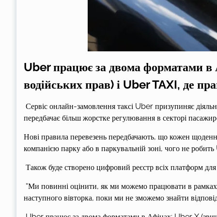
Uber працює за двома форматами в А
водійських прав) і Uber TAXI, де п
Сервіс онлайн-замовлення таксі Uber призупиняє діяльніс
передбачає більш жорстке регулювання в секторі пасажир
Нові правила перевезень передбачають, що кожен щоденни
компанією парку або в паркувальній зоні, чого не робить 
Також буде створено цифровий реєстр всіх платформ для 
“Ми повинні оцінити, як ми можемо працювати в рамках 
наступного вівторка, поки ми не зможемо знайти відповідн
Uber працює за двома форматами в Афінах: Uber X (звича