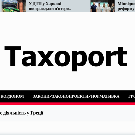
У ДТП у Харкові
Мінвідновлення го
постраждали п’ятеро
реформу таксі. Що 
людей: не розминулися
наразі…
OnTaxi та автобус
А КОРДОНОМ
ЗАКОНИ/ЗАКОНОПРОЕКТИ/НОРМАТИВКА
ГР
 діяльність у Греції