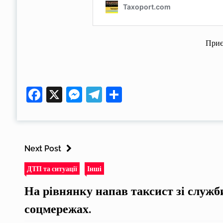
Приє
Facebook
X
Messenger
Telegram
Поділитися
Next Post
ДТП та ситуації
Інші
На рівнянку напав таксист зі служби
соцмережах.