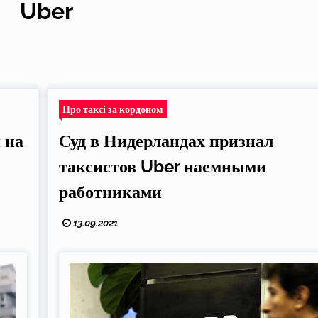
Uber
Про таксі за кордоном
 на
Суд в Нидерландах признал
таксистов Uber наемными
работниками
13.09.2021