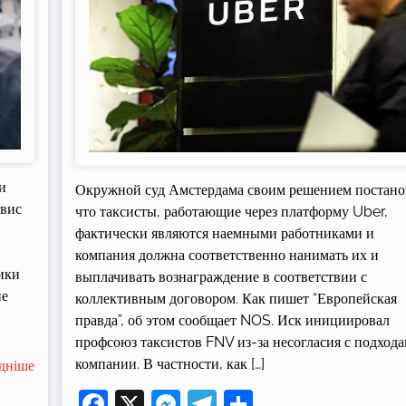
и
Окружной суд Амстердама своим решением постано
рвис
что таксисты, работающие через платформу Uber,
фактически являются наемными работниками и
компания должна соответственно нанимать их и
ики
выплачивать вознаграждение в соответствии с
не
коллективным договором. Как пишет “Европейская
правда”, об этом сообщает NOS. Иск инициировал
профсоюз таксистов FNV из-за несогласия с подход
компании. В частности, как […]
дніше
Facebook
X
Messenger
Telegram
Поділитися