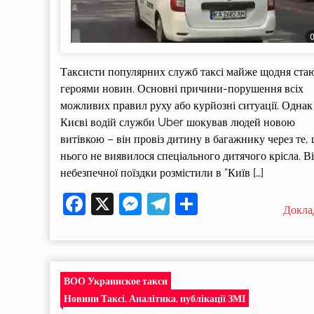
Таксисти популярних служб таксі майже щодня ста
героями новин. Основні причини-порушення всіх
можливих правил руху або курйозні ситуації. Однак
Києві водій служби Uber шокував людей новою
витівкою – він провіз дитину в багажнику через те, 
нього не виявилося спеціального дитячого крісла. В
небезпечної поїздки розмістили в “Київ […]
Facebook
X
Messenger
Telegram
Поділитися
Докла
ВОО Украинское такси
Новини Таксі, Аналітика, публікації ЗМІ