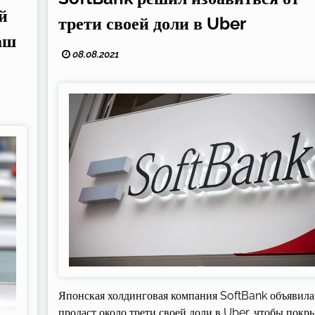
й
трети своей доли в Uber
аш
08.08.2021
Японская холдинговая компания SoftBank объявила,
продаст около трети своей доли в Uber, чтобы покр