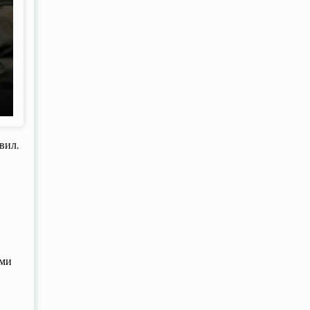
вил,
ами