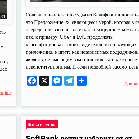
Совершенно внезапно судья из Калифорнии постано
что Предложение 22, являющееся мерой, которая в 
очередь призвана позволить таким крупным компан
ють
как, к примеру, Uber и Lyft, продолжать
классифицировать своих водителей, использующих
 у
приложения, в штате как независимых подрядчиков,
является не имеющим законной силы, а также вовсе
що у
неконституционным. И если подробней рассмотреть 
ідео
Facebook
X
Messenger
Telegram
Поділитися
Докла
дніше
Всяка всячина
SoftBank решил избавиться от