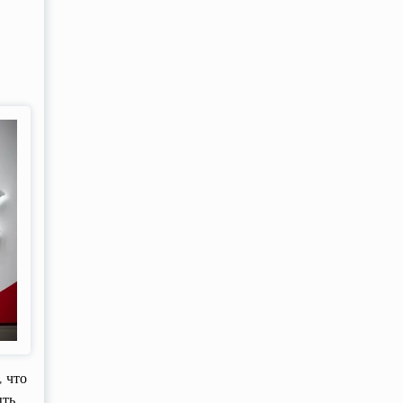
 что
ыть