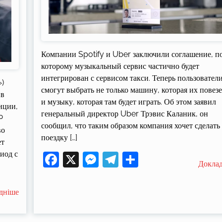
Компании Spotify и Uber заключили соглашение, п
которому музыкальный сервис частично будет
интегрирован с сервисом такси. Теперь пользовател
»)
смогут выбрать не только машину, которая их повезе
 в
и музыку, которая там будет играть. Об этом заявил
нции,
генеральный директор Uber Трэвис Каланик, он
P
сообщил, что таким образом компания хочет сделать
во
поездку […]
ет
иод с
Facebook
X
Messenger
Telegram
Поділитися
Докла
дніше