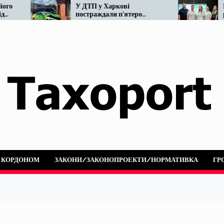
У ДТП у Харкові
Мінвідновлення го
постраждали п’ятеро
реформу таксі. Що 
людей: не розминулися
наразі…
OnTaxi та автобус
А КОРДОНОМ
ЗАКОНИ/ЗАКОНОПРОЕКТИ/НОРМАТИВКА
ГР