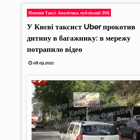
Новини Таксі, Аналітика, публікації ЗМІ
У Києві таксист Uber прокотив
дитину в багажнику: в мережу
потрапило відео
08.09.2021