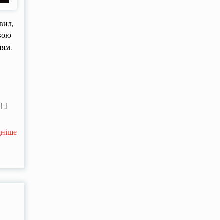
вил,
свою
иям,
[…]
дніше