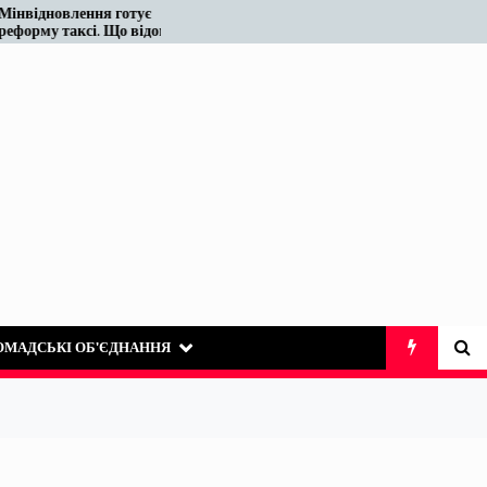
тує
Податківці у Вінниці знову
відомо
«виявили» те, що на ринку
таксі існує десятиліттями
ОМАДСЬКІ ОБ’ЄДНАННЯ