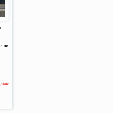
о
и
т, но
дніше