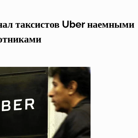
нал таксистов Uber наемными
отниками