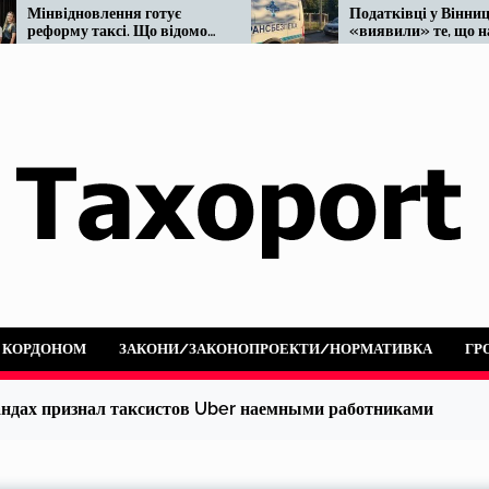
ення готує
Податківці у Вінниці знову
ксі. Що відомо
«виявили» те, що на ринку
таксі існує десятиліттями
А КОРДОНОМ
ЗАКОНИ/ЗАКОНОПРОЕКТИ/НОРМАТИВКА
ГР
андах признал таксистов Uber наемными работниками