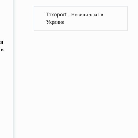
Taxoport - Новини таксі в
Украине
ки
 в