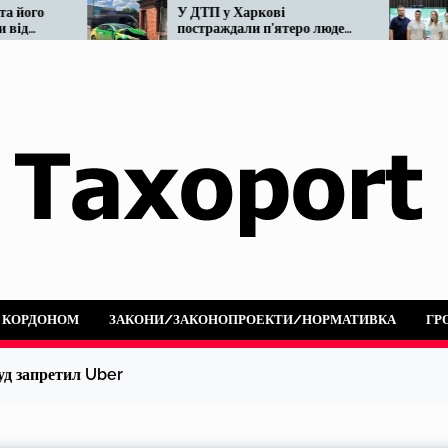
У ДТП у Харкові
Мін
постраждали п’ятеро людей:
реф
а
не розминулися OnTaxi та
нар
автобус
А КОРДОНОМ
ЗАКОНИ/ЗАКОНОПРОЕКТИ/НОРМАТИВКА
ГР
уд запретил Uber