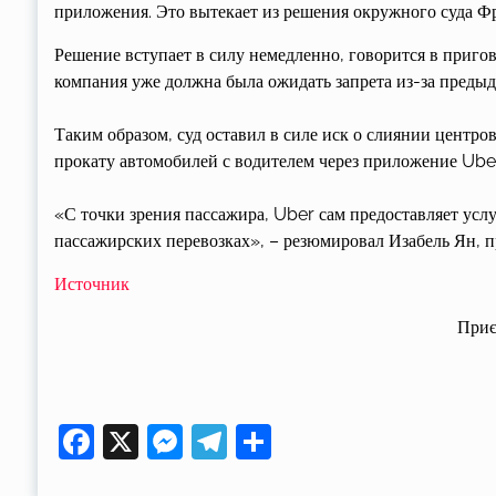
приложения. Это вытекает из решения окружного суда Ф
Решение вступает в силу немедленно, говорится в пригов
компания уже должна была ожидать запрета из-за преды
Таким образом, суд оставил в силе иск о слиянии центро
прокату автомобилей с водителем через приложение Uber
«С точки зрения пассажира, Uber сам предоставляет усл
пассажирских перевозках», – резюмировал Изабель Ян, п
Источник
Приє
Facebook
X
Messenger
Telegram
Поділитися