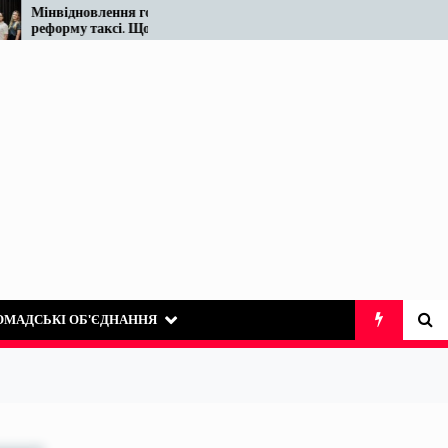
відновлення готує
Податківці у Вінниці знов
орму таксі. Що відомо
«виявили» те, що на ринк
азі…
таксі існує десятиліттями
ОМАДСЬКІ ОБ’ЄДНАННЯ