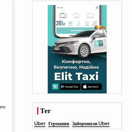
что
Тег
Uber
Германия
Заборонили Uber