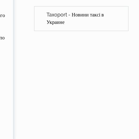
Taxoport - Новини таксі в
ого
Украине
по