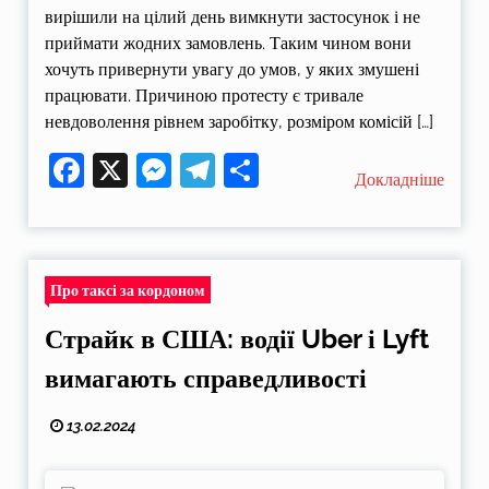
вирішили на цілий день вимкнути застосунок і не
приймати жодних замовлень. Таким чином вони
хочуть привернути увагу до умов, у яких змушені
працювати. Причиною протесту є тривале
невдоволення рівнем заробітку, розміром комісій […]
Facebook
X
Messenger
Telegram
Поділитися
Докладніше
Про таксі за кордоном
Страйк в США: водії Uber і Lyft
вимагають справедливості
13.02.2024