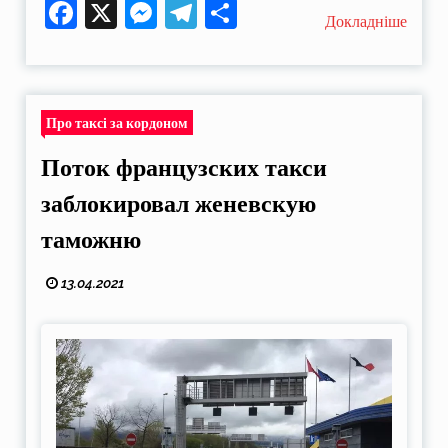
Facebook
X
Messenger
Telegram
Поділитися
Докладніше
Про таксі за кордоном
Поток французских такси
заблокировал женевскую
таможню
13.04.2021