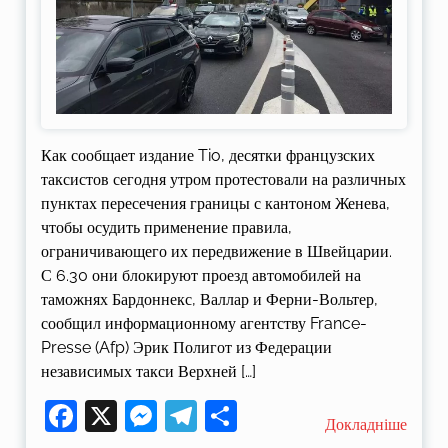
Как сообщает издание Tio, десятки французских
таксистов сегодня утром протестовали на различных
пунктах пересечения границы с кантоном Женева,
чтобы осудить применение правила,
ограничивающего их передвижение в Швейцарии.
С 6.30 они блокируют проезд автомобилей на
таможнях Бардоннекс, Валлар и Ферни-Вольтер,
сообщил информационному агентству France-
Presse (Afp) Эрик Полигот из Федерации
независимых такси Верхней […]
Facebook
X
Messenger
Telegram
Поділитися
Докладніше