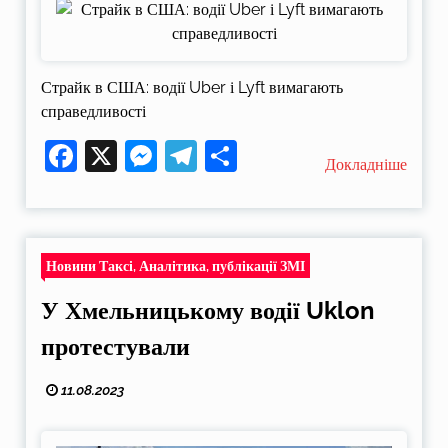
Страйк в США: водії Uber і Lyft вимагають
справедливості
Facebook
X
Messenger
Telegram
Поділитися
Докладніше
Новини Таксі, Аналітика, публікації ЗМІ
У Хмельницькому водії Uklon
протестували
11.08.2023