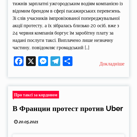
тижнів зарплатні ужгородським водіям компанією із
відомим брендом в сфері пасажирських перевезень.
Зі слів учасників імпровізованої попереджувальної
акції протесту, а їх зібралась близько 20 осіб, вже з
24 червня компанія боргує їм заробітну плату за
надані послуги таксі. Виплачено лише незначну
частину, повідомляє громадський […]
Facebook
X
Messenger
Telegram
Поділитися
Докладніше
Про таксі за кордоном
В Франции протест против Uber
20.05.2021