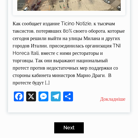
Как сообщает издание Ticino Notizie, к тысячам
таксистов, потерявших 80% своего оборота, которые
сегодня решили выйти на улицы Милана и других
городов Италии, присоединилась организация TNI
Horeca Itali, вместе с ними рестораторы и
торговцы. Так они выражают национальный
протест против недостаточных мер поддержки со
стороны кабинета министров Марио Драги. В
протесте будут […]
Facebook
X
Messenger
Telegram
Поділитися
Докладніше
Пагінація
записів
Next