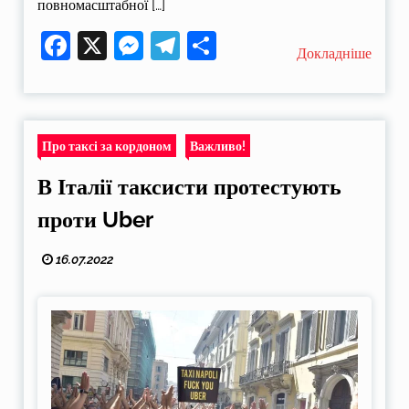
повномасштабної […]
Facebook
X
Messenger
Telegram
Поділитися
Докладніше
Про таксі за кордоном
Важливо!
В Італії таксисти протестують
проти Uber
16.07.2022