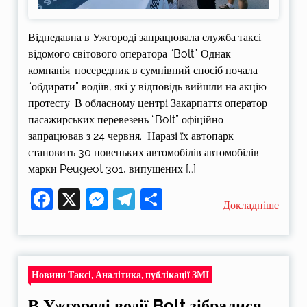
Віднедавна в Ужгороді запрацювала служба таксі
відомого світового оператора “Bolt”. Однак
компанія-посередник в сумнівний спосіб почала
“обдирати” водіїв, які у відповідь вийшли на акцію
протесту. В обласному центрі Закарпаття оператор
пасажирських перевезень “Bolt” офіційно
запрацював з 24 червня. Наразі їх автопарк
становить 30 новеньких автомобілів автомобілів
марки Peugeot 301, випущених […]
Facebook
X
Messenger
Telegram
Поділитися
Докладніше
Новини Таксі, Аналітика, публікації ЗМІ
В Ужгороді водії Bolt зібралися