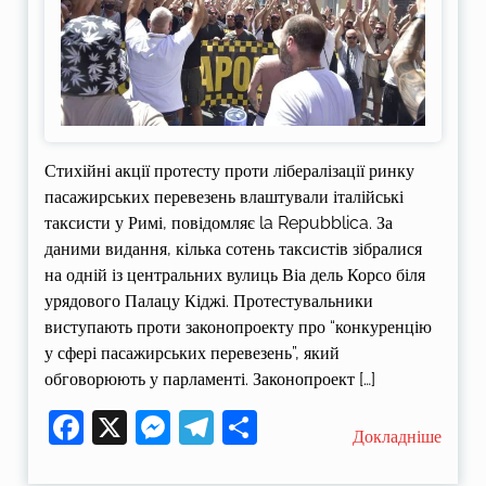
Стихійні акції протесту проти лібералізації ринку
пасажирських перевезень влаштували італійські
таксисти у Римі, повідомляє la Repubblica. За
даними видання, кілька сотень таксистів зібралися
на одній із центральних вулиць Віа дель Корсо біля
урядового Палацу Кіджі. Протестувальники
виступають проти законопроекту про “конкуренцію
у сфері пасажирських перевезень”, який
обговорюють у парламенті. Законопроект […]
Facebook
X
Messenger
Telegram
Поділитися
Докладніше