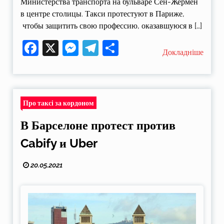
Министерства транспорта на бульваре Сен-Жермен
в центре столицы. Такси протестуют в Париже,
чтобы защитить свою профессию, оказавшуюся в […]
Facebook
X
Messenger
Telegram
Поділитися
Докладніше
Про таксі за кордоном
В Барселоне протест против
Cabify и Uber
20.05.2021