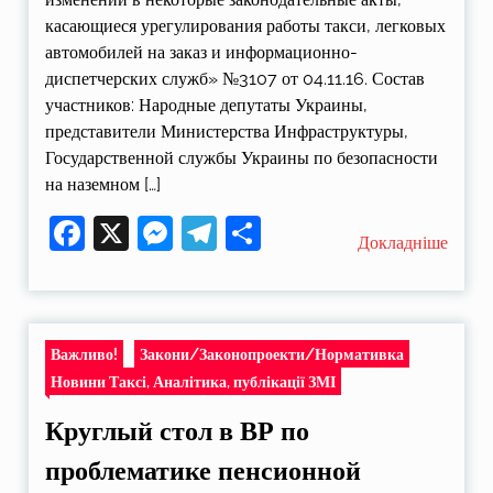
касающиеся урегулирования работы такси, легковых
автомобилей на заказ и информационно-
диспетчерских служб» №3107 от 04.11.16. Состав
участников: Народные депутаты Украины,
представители Министерства Инфраструктуры,
Государственной службы Украины по безопасности
на наземном […]
Facebook
X
Messenger
Telegram
Поділитися
Докладніше
Важливо!
Закони/Законопроекти/Нормативка
Новини Таксі, Аналітика, публікації ЗМІ
Круглый стол в ВР по
проблематике пенсионной