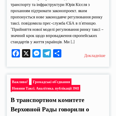
транспорту та інфраструктури Юрія Кісєля з
проханням підтримати законопроект, яким
пропонується нове законодавче регулювання ринку
таксі, повідомила прес-служба ЄБА в п’ятницю.
“Прийняття нової моделі регулювання ринку таксі –
значний крок щодо впровадження європейських
стандартів у життя українців. Ми […]
Facebook
X
Messenger
Telegram
Поділитися
Докладніше
Важливо!
Громадські об'єднання
Новини Таксі, Аналітика, публікації ЗМІ
В транспортном комитете
Верховной Рады говорили о