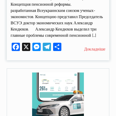
Концепция пенсионной реформы,
разработанная Всеукраинским союзом ученых-
экономистов. Концепцию представил Председатель
ВСУЭ доктор экономических наук Александр
Кендюхов. Александр Кендюхов выделил три
главные проблемы современной пенсионной […]
Facebook
X
Messenger
Telegram
Поділитися
Докладніше