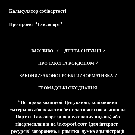
Калькулятор собівартості
Про проект “Таксопорт”
ВАЖЛИВО!
ДТП ТА СИТУАЦІЇ
ПРО ТАКСІ ЗА КОРДОНОМ
ЗАКОНИ/ЗАКОНОПРОЕКТИ/НОРМАТИВКА
ГРОМАДСЬКІ ОБ’ЄДНАННЯ
“ Всі права захищені. Цитування, копіювання
матеріалів або їх частин без текстового посилання на
Портал Таксопорт (для друкованих видань) або
гіперпосилання на taxoport.com (для інтернет-
ресурсів) заборонено. Примітка: думка адміністрації