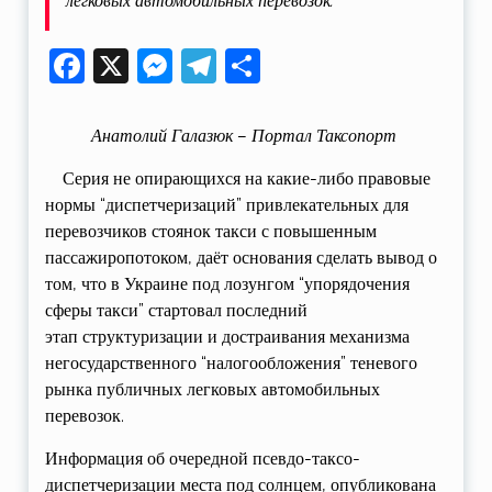
легковых автомобильных перевозок.
Facebook
X
Messenger
Telegram
Поділитися
Анатолий Галазюк – Портал Таксопорт
Серия не опирающихся на какие-либо правовые
нормы “диспетчеризаций” привлекательных для
перевозчиков стоянок такси с повышенным
пассажиропотоком, даёт основания сделать вывод о
том, что в Украине под лозунгом “упорядочения
сферы такси” стартовал последний
этап структуризации и достраивания механизма
негосударственного “налогообложения” теневого
рынка публичных легковых автомобильных
перевозок.
Информация об очередной псевдо-таксо-
диспетчеризации места под солнцем, опубликована