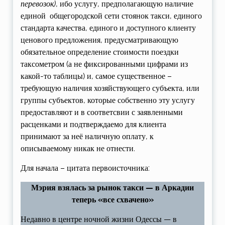
перевозок)
, ибо услугу, предполагающую наличие
единой общегородской сети стоянок такси, единого
стандарта качества, единого и доступного клиенту
ценового предложения, предусматривающую
обязательное определение стоимости поездки
таксометром (а не фиксированными цифрами из
какой-то таблицы) и, самое существенное –
требующую наличия хозяйствующего субъекта, или
группы субъектов, которые собственно эту услугу
предоставляют и в соответсвии с заявленными
расценками и подтверждаемо для клиента
принимают за неё наличную оплату, к
описываемому никак не отнести.
Для начала – цитата первоисточника:
Мэрия взялась за рынок такси — в Аркадии
теперь «все схвачено»
Недавно в центре ночной жизни Одессы — в