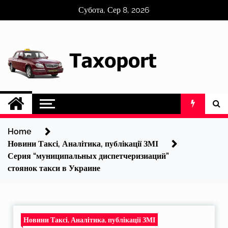
Skip
Субота, Сер 8, 2026
to
content
Home
Новини Таксі, Аналітика, публікації ЗМІ
Серия “муниципальных диспетчеризиаций”
стоянок такси в Украине
Новини Таксі, Аналітика, публікації ЗМІ