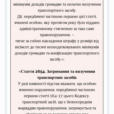
мінімумів доходів громадян та оплатне вилучення
транспортного засобу.
Дії, передбачені
частиною першою
цієї статті,
вчинені особою, яку протягом року було піддано
адміністративному стягненню за таке саме
правопорушення, –
тягне за собою накладення штрафу у розмірі від
вісімсот до тисячі неоподатковуваних мінімумів
доходів громадян та конфіскацію транспортного
засобу.»;
«
Стаття 2654. Затримання та вилучення
транспортних засобів
У разі наявності підстав вважати, що особою
вчинено порушення, передбачені частиною
першою статті 164-17 цього Кодексу,
транспортний засіб, що є безпосереднім
знаряддям правопорушення, затримується та