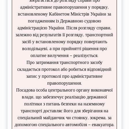
зберігається до розгляду справи про
адміністративне правопорушення у порядку,
встановленому Кабінетом Міністрів України за
погодженням із Державною судовою
адміністрацією України. Після розгляду справи,
залежно від результатів її розгляду, транспортний
засіб у встановленому порядку повертають
володільцеві, а при прийнятті рішення про
оплатне вилучення – реалізується.
Про затримання транспортного засобу
складається протокол або робиться відповідний
запис у протоколі про адміністративне
правопорушення.
Посадова особа центрального органу виконавчої
влади, що забезпечує реалізацію державної
політики з питань безпеки на наземному
транспорті доставляє його для зберігання на
спеціальний майданчик чи стоянку, зокрема, за
допомогою спеціального автомобіля – евакуатора.