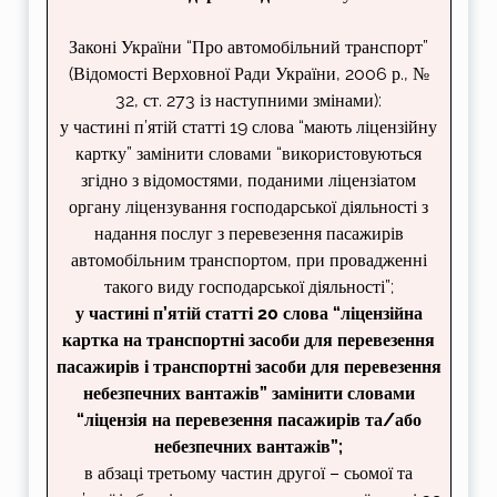
Законі України “Про автомобільний транспорт”
(Відомості Верховної Ради України, 2006 р., №
32, ст. 273 із наступними змінами):
у частині п’ятій статті 19 слова “мають ліцензійну
картку” замінити словами “використовуються
згідно з відомостями, поданими ліцензіатом
органу ліцензування господарської діяльності з
надання послуг з перевезення пасажирів
автомобільним транспортом, при провадженні
такого виду господарської діяльності”;
у частині п’ятій статті 20 слова “ліцензійна
картка на транспортні засоби для перевезення
пасажирів і транспортні засоби для перевезення
небезпечних вантажів” замінити словами
“ліцензія на перевезення пасажирів та/або
небезпечних вантажів”;
в абзаці третьому частин другої – сьомої та