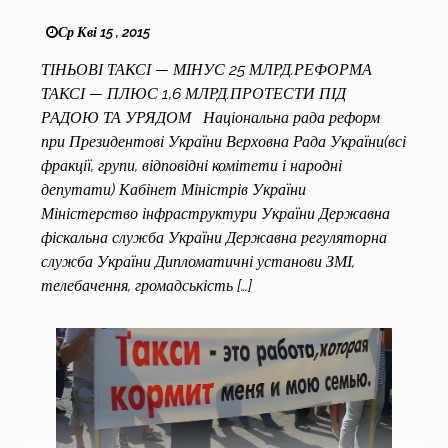
Ср Кві 15 , 2015
ТІНЬОВІ ТАКСІ — МІНУС 25 МЛРД.РЕФОРМА
ТАКСІ — ПЛЮС 1,6 МЛРД.ПРОТЕСТИ ПІД
РАДОЮ ТА УРЯДОМ Національна рада реформ
при Президентові України Верховна Рада України(всі
фракції, групи, відповідні комітети і народні
депутати) Кабінет Міністрів України
Міністерство інфраструктури України Державна
фіскальна служба України Державна регуляторна
служба України Дипломатичні установи ЗМІ,
телебачення, громадськість […]