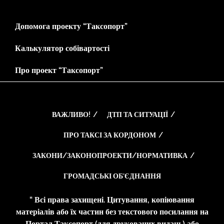
Допомога проекту “Таксопорт”
Калькулятор собівартості
Про проект “Таксопорт”
ВАЖЛИВО!
ДТП ТА СИТУАЦІЇ
ПРО ТАКСІ ЗА КОРДОНОМ
ЗАКОНИ/ЗАКОНОПРОЕКТИ/НОРМАТИВКА
ГРОМАДСЬКІ ОБ’ЄДНАННЯ
“ Всі права захищені. Цитування, копіювання
матеріалів або їх частин без текстового посилання на
Портал Таксопорт (для друкованих видань) або