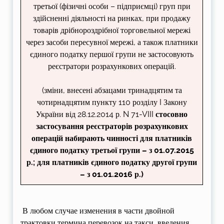
третьої (фізичні особи – підприємці) груп при
здійсненні діяльності на ринках, при продажу
товарів дрібнороздрібної торговельної мережі
через засоби пересувної мережі, а також платники
єдиного податку першої групи не застосовують
реєстратори розрахункових операцій.
(зміни, внесені абзацами тринадцятим та
чотирнадцятим пункту 110 розділу I Закону
України від 28.12.2014 р. N 71-VIII
стосовно
застосування реєстраторів розрахункових
операцій набирають чинності для платників
єдиного податку третьої групи – з 01.07.2015
р.; для платників єдиного податку другої групи
– з 01.01.2016 р.)
В любом случае изменения в части двойной
трактовки термина перевозок на такси, введения