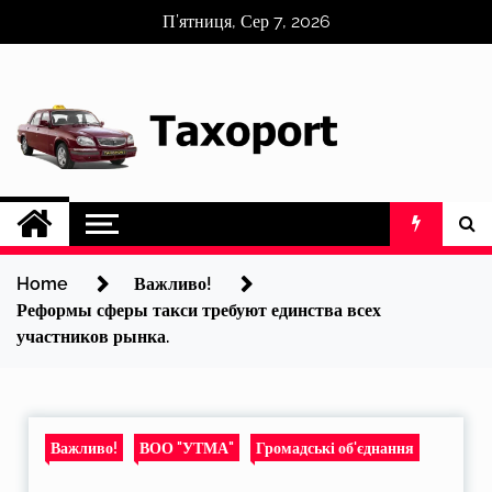
Skip
П’ятниця, Сер 7, 2026
to
content
Home
Важливо!
Реформы сферы такси требуют единства всех
участников рынка.
Важливо!
ВОО "УТМА"
Громадські об'єднання