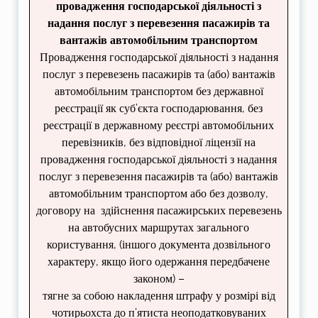
провадження господарської діяльності з
надання послуг з перевезення пасажирів та
вантажів автомобільним транспортом
Провадження господарської діяльності з надання
послуг з перевезень пасажирів та (або) вантажів
автомобільним транспортом без державної
реєстрації як суб’єкта господарювання, без
реєстрації в державному реєстрі автомобільних
перевізників, без відповідної ліцензії на
провадження господарської діяльності з надання
послуг з перевезення пасажирів та (або) вантажів
автомобільним транспортом або без дозволу,
договору на здійснення пасажирських перевезень
на автобусних маршрутах загального
користування, (іншого документа дозвільного
характеру, якщо його одержання передбачене
законом) –
тягне за собою накладення штрафу у розмірі від
чотирьохста до п’ятиста неоподатковуваних