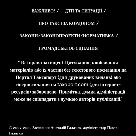
ВАЖЛИВО!
ДТП ТА СИТУАЦІЇ
ПРО ТАКСІ ЗА КОРДОНОМ
ЗАКОНИ/ЗАКОНОПРОЕКТИ/НОРМАТИВКА
ГРОМАДСЬКІ ОБ’ЄДНАННЯ
“ Всі права захищені. Цитування, копіювання
матеріалів або їх частин без текстового посилання на
Портал Таксопорт (для друкованих видань) або
гіперпосилання на taxoport.com (для інтернет-
ресурсів) заборонено. Примітка: думка адміністрації
може не співпадати з думкою авторів публікацій.”
© 2007-2022 Засновник Анатолій Галазюк, адміністратор Павло
Галазюк