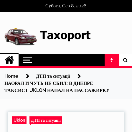
Skip
Субота, Сер 8, 2026
to
content
Home
ДТП та ситуації
НАОРАЛ И ЧУТЬ НЕ СБИЛ: В ДНЕПРЕ
ТАКСИСТ UKLON НАПАЛ НА ПАССАЖИРКУ
Uklon
ДТП та ситуації