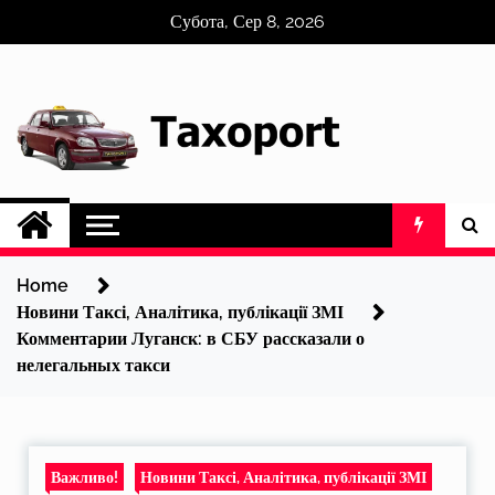
Skip
Субота, Сер 8, 2026
to
content
Home
Новини Таксі, Аналітика, публікації ЗМІ
Комментарии Луганск: в СБУ рассказали о
нелегальных такси
Важливо!
Новини Таксі, Аналітика, публікації ЗМІ