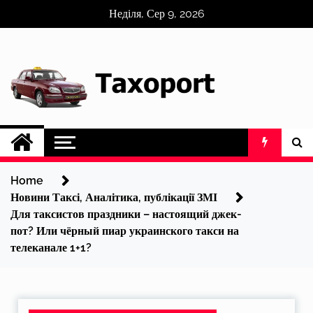
Skip
Неділя, Сер 9, 2026
to
content
Home
Новини Таксі, Аналітика, публікації ЗМІ
Для таксистов праздники – настоящий джек-
пот? Или чёрный пиар украинского такси на
телеканале 1+1?