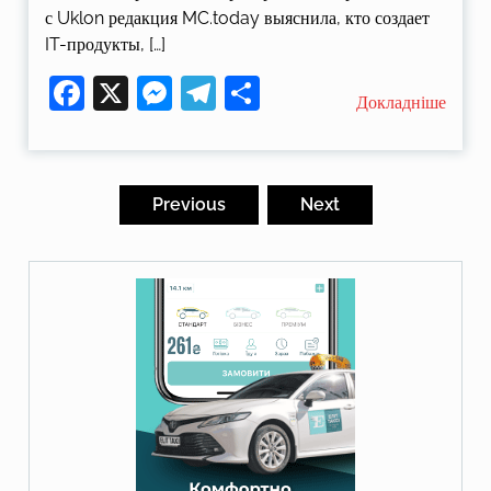
с Uklon редакция MC.today выяснила, кто создает
IT-продукты, […]
Facebook
X
Messenger
Telegram
Поділитися
Докладніше
Пагінація
записів
Previous
Next