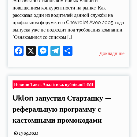
Это связано с наплывом новых машин и
повышением конкурентности на рынке. Как
рассказал один из водителей данной службы на
профильном форуме, его Chevrolet Aveo 2005 года
выпуска уже не подходит под требования компании.
“Ознакомился со списком […]
Facebook
X
Messenger
Telegram
Поділитися
Докладніше
Новини Таксі, Аналітика, публікації ЗМІ
Uklon запустил Стартапку —
реферальную программу с
кастомными промокодами
13.09.2021