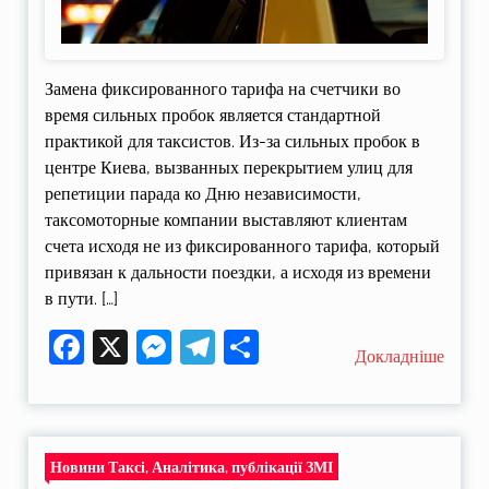
Замена фиксированного тарифа на счетчики во
время сильных пробок является стандартной
практикой для таксистов. Из-за сильных пробок в
центре Киева, вызванных перекрытием улиц для
репетиции парада ко Дню независимости,
таксомоторные компании выставляют клиентам
счета исходя не из фиксированного тарифа, который
привязан к дальности поездки, а исходя из времени
в пути. […]
Facebook
X
Messenger
Telegram
Поділитися
Докладніше
Новини Таксі, Аналітика, публікації ЗМІ