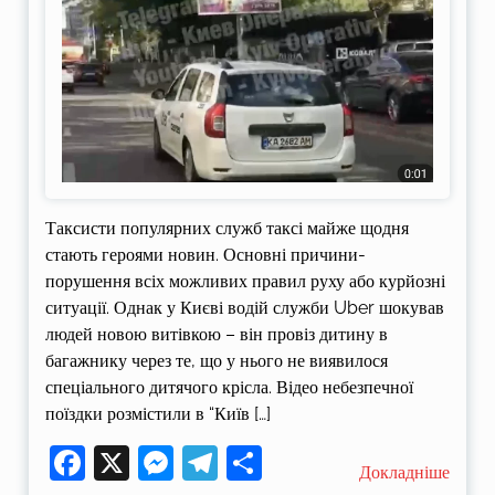
Таксисти популярних служб таксі майже щодня
стають героями новин. Основні причини-
порушення всіх можливих правил руху або курйозні
ситуації. Однак у Києві водій служби Uber шокував
людей новою витівкою – він провіз дитину в
багажнику через те, що у нього не виявилося
спеціального дитячого крісла. Відео небезпечної
поїздки розмістили в “Київ […]
Facebook
X
Messenger
Telegram
Поділитися
Докладніше