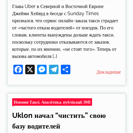
Глава Uber в Северной и Восточной Европе
Джейми Хейвуд в беседе с Sunday Times
признался, что сервис онлайн-заказа такси страдает
от «частого отказа водителей» от поездок. По его
словам, клиенты вынуждены дольше ждать такси,
поскольку сотрудники отказываются от заказов,
которые, по их мнению, «не стоят того». Теперь от
вызова автомобиля […]
Facebook
X
Messenger
Telegram
Поділитися
Докладніше
Новини Таксі, Аналітика, публікації ЗМІ
Uklon начал “чистить” свою
базу водителей