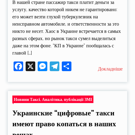
В нашей стране пассажир такси платит деньги за
услугу, качество которой никем не гарантировано:
его может везти глухой туберкулезник на
неисправном автомобиле, и ответственности за это
никто не несет. Хаос в Украине встречается в самых
разных сферах, но рынок такси сумел выделиться
даже на этом фоне. “КП в Украине” пообщалась с
главой […]
Facebook
X
Messenger
Telegram
Поділитися
Докладніше
Новини Таксі, Аналітика, публікації ЗМІ
Украинские “цифровые” такси
имеют право копаться в наших
вещах