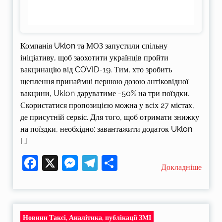
Компанія Uklon та МОЗ запустили спільну
ініціативу, щоб заохотити українців пройти
вакцинацію від COVID-19. Тим, хто зробить
щеплення принаймні першою дозою антіковідної
вакцини, Uklon даруватиме -50% на три поїздки.
Скористатися пропозицією можна у всіх 27 містах,
де присутній сервіс. Для того, щоб отримати знижку
на поїздки, необхідно: завантажити додаток Uklon
[…]
Facebook
X
Messenger
Telegram
Поділитися
Докладніше
Новини Таксі, Аналітика, публікації ЗМІ