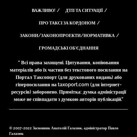
ВАЖЛИВО!
ДТП ТА СИТУАЦІЇ
ПРО ТАКСІ ЗА КОРДОНОМ
ЗАКОНИ/ЗАКОНОПРОЕКТИ/НОРМАТИВКА
ГРОМАДСЬКІ ОБ’ЄДНАННЯ
“ Всі права захищені. Цитування, копіювання
матеріалів або їх частин без текстового посилання на
Портал Таксопорт (для друкованих видань) або
гіперпосилання на taxoport.com (для інтернет-
ресурсів) заборонено. Примітка: думка адміністрації
може не співпадати з думкою авторів публікацій.”
© 2007-2022 Засновник Анатолій Галазюк, адміністратор Павло
Галазюк