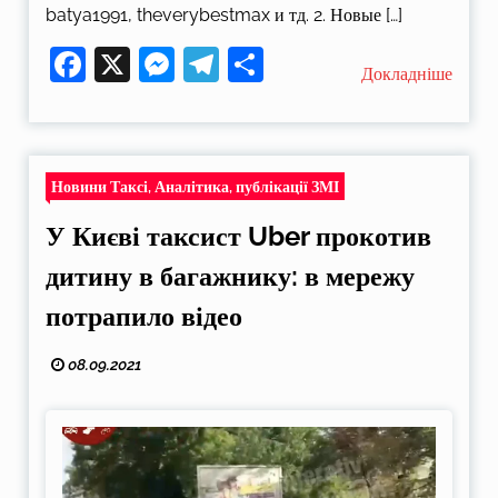
batya1991, theverybestmax и тд. 2. Новые […]
Facebook
X
Messenger
Telegram
Поділитися
Докладніше
Новини Таксі, Аналітика, публікації ЗМІ
У Києві таксист Uber прокотив
дитину в багажнику: в мережу
потрапило відео
08.09.2021