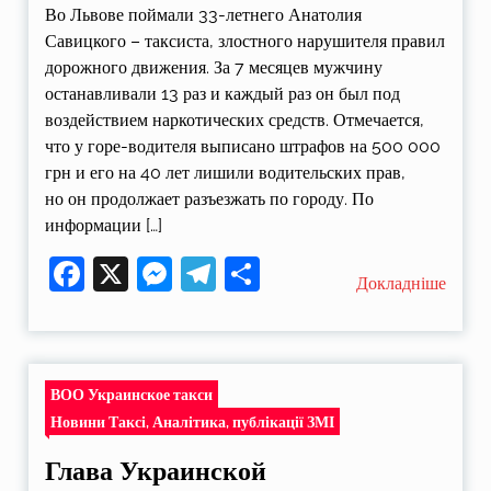
Во Львове поймали 33-летнего Анатолия
Савицкого – таксиста, злостного нарушителя правил
дорожного движения. За 7 месяцев мужчину
останавливали 13 раз и каждый раз он был под
воздействием наркотических средств. Отмечается,
что у горе-водителя выписано штрафов на 500 000
грн и его на 40 лет лишили водительских прав,
но он продолжает разъезжать по городу. По
информации […]
Facebook
X
Messenger
Telegram
Поділитися
Докладніше
ВОО Украинское такси
Новини Таксі, Аналітика, публікації ЗМІ
Глава Украинской