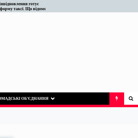
тує
Податківці у Вінниці знову
 відомо
«виявили» те, що на ринку
таксі існує десятиліттями
ОМАДСЬКІ ОБ’ЄДНАННЯ