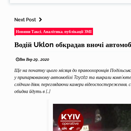
Next Post
Новини Таксі, Аналітика, публікації ЗМІ
Водій Uklon обкрадав вночі автомоб
Вт Вер 29 , 2020
Ще на початку цього місяця до правоохоронців Подільсько
у припаркованому автомобілі Toyota та викрали комп’юте
слідчим діям, переглядаючи камери відеоспостереження, се
обидва йдуть в […]