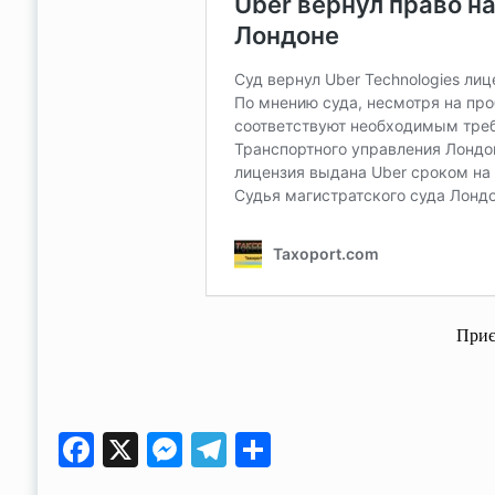
Приє
Facebook
X
Messenger
Telegram
Поділитися