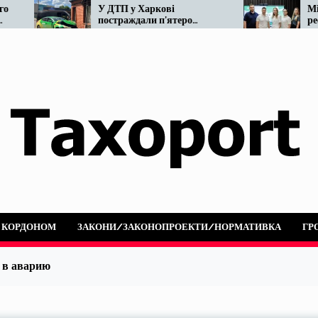
У ДТП у Харкові
Мінвідновлення го
постраждали п’ятеро
реформу таксі. Що
людей: не розминулися
наразі…
OnTaxi та автобус
А КОРДОНОМ
ЗАКОНИ/ЗАКОНОПРОЕКТИ/НОРМАТИВКА
ГР
 в аварию