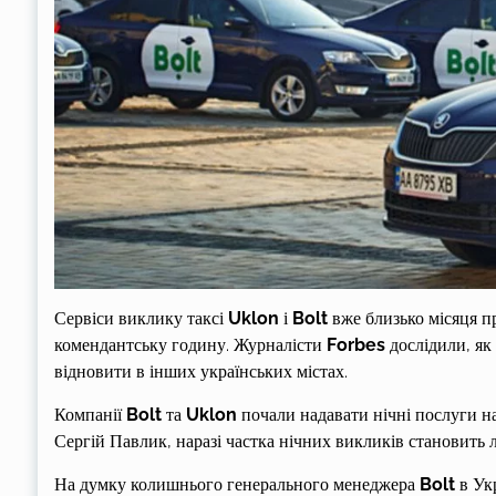
Сервіси виклику таксі
Uklon
і
Bolt
вже близько місяця пр
комендантську годину. Журналісти
Forbes
дослідили, як 
відновити в інших українських містах.
Компанії
Bolt
та
Uklon
почали надавати нічні послуги н
Сергій Павлик, наразі частка нічних викликів становить л
На думку колишнього генерального менеджера
Bolt
в Укр