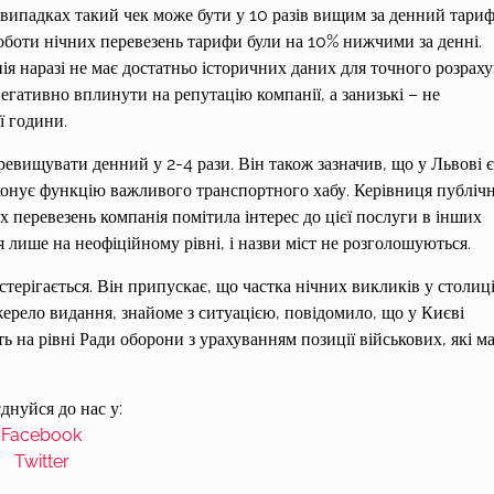
х випадках такий чек може бути у 10 разів вищим за денний тариф
оботи нічних перевезень тарифи були на 10% нижчими за денні.
ія наразі не має достатньо історичних даних для точного розрах
егативно вплинути на репутацію компанії, а занизькі – не
ї години.
вищувати денний у 2-4 рази. Він також зазначив, що у Львові є
иконує функцію важливого транспортного хабу. Керівниця публічн
 перевезень компанія помітила інтерес до цієї послуги в інших
 лише на неофіційному рівні, і назви міст не розголошуються.
стерігається. Він припускає, що частка нічних викликів у столиц
Джерело видання, знайоме з ситуацією, повідомило, що у Києві
 на рівні Ради оборони з урахуванням позиції військових, які м
днуйся до нас у:
Facebook
Twitter