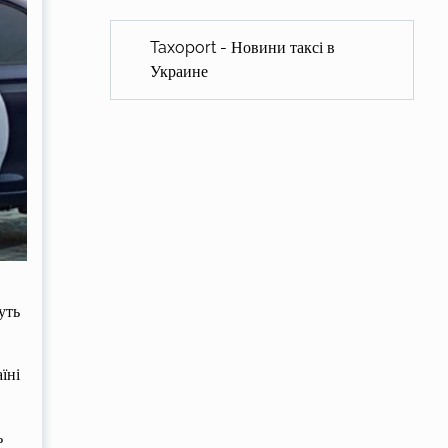
Taxoport - Новини таксі в
Украине
уть
їні
ь