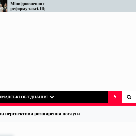
відновлення готує
Податківці у Вінниці знову
орму таксі. Що відомо
«виявили» те, що на ринку
азі…
таксі існує десятиліттями
ОМАДСЬКІ ОБ’ЄДНАННЯ
 та перспективи розширення послуги