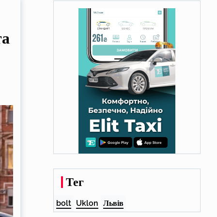
та
Тег
bolt
Uklon
Львів