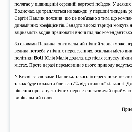
полягає у підвищеній середній вартості поїздок. У деяки
Водночас, це трапляється не завжди: у перший тиждень р
Сергій Павлик пояснив, що це пов’язано з тим, що компан
динамічних коефіцієнтів. Занадто високі тарифи можуть н
зацікавлять водіїв працювати вночі під час комендантсько
За словами Павлика, оптимальний нічний тариф може пере
велика потреба у нічних перевезеннях, оскільки місто в
політики
Bolt
Юлія Маліч додала, що після запуску нічних
містах. Проте наразі перемовини з цього приводу ведуться
У Києві, за словами Павлика, такого інтересу поки не спо
також буде складати близько 2% від загальної кількості. 
рішення про запуск нічних перевезень зазвичай приймають
вирішальний голос.
Приє