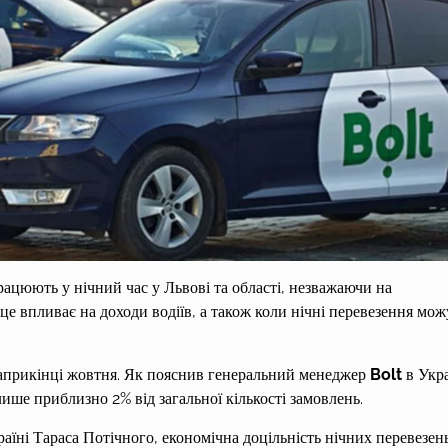
ацюють у нічний час у Львові та області, незважаючи на
це впливає на доходи водіїв, а також коли нічні перевезення мож
априкінці жовтня. Як пояснив генеральний менеджер
Bolt
в Укра
ише приблизно 2% від загальної кількості замовлень.
аїні Тараса Потічного, економічна доцільність нічних перевезен