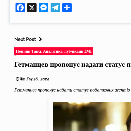
Facebook
X
Messenger
Telegram
Поділитися
Next Post
Новини Таксі, Аналітика, публікації ЗМІ
Гетманцев пропонує надати статус п
Чт Гру 26 , 2024
Гетманцев пропонує надати статус податкових агентів 