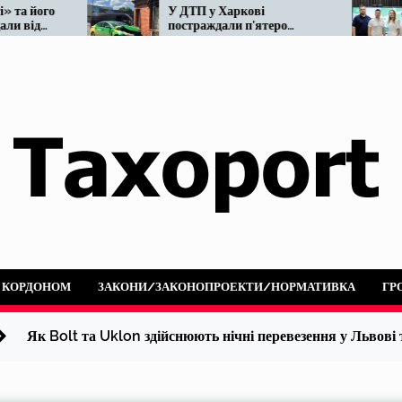
о
У ДТП у Харкові
Мін
постраждали п’ятеро
реф
людей: не розминулися
нар
OnTaxi та автобус
А КОРДОНОМ
ЗАКОНИ/ЗАКОНОПРОЕКТИ/НОРМАТИВКА
ГР
Як Bolt та Uklon здійснюють нічні перевезення у Львові