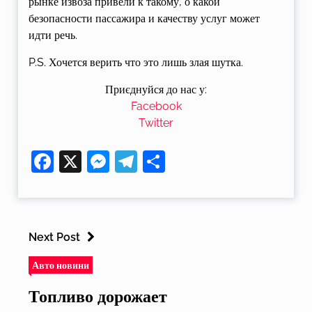
рынке извоза привели к такому, о какой
безопасности пассажира и качеству услуг может
идти речь.
P.S. Хочется верить что это лишь злая шутка.
Приєднуйся до нас у:
Facebook
Twitter
Facebook
X
Messenger
Telegram
Поділитися
Next Post
Авто новини
Топливо дорожает