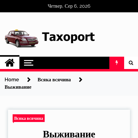
Skip
Четвер, Сер 6, 2026
to
content
Home
Всяка всячина
Выживание
Всяка всячина
Выживание