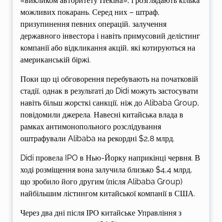
«викликом авторитету Пекіна», і розглядають кілька
можливих покарань. Серед них – штраф,
призупинення певних операцій, залучення
державного інвестора і навіть примусовий делістинг
компанії або відкликання акцій, які котируються на
американській біржі.
Поки що ці обговорення перебувають на початковій
стадії, однак в результаті до Didi можуть застосувати
навіть більш жорсткі санкції, ніж до Alibaba Group,
повідомили джерела. Навесні китайська влада в
рамках антимонопольного розслідування
оштрафували Alibaba на рекордні $2,8 млрд.
Didi провела IPO в Нью-Йорку наприкінці червня. В
ході розміщення вона залучила близько $4,4 млрд,
що зробило його другим (після Alibaba Group)
найбільшим лістингом китайської компанії в США.
Через два дні після ІРО китайське Управління з