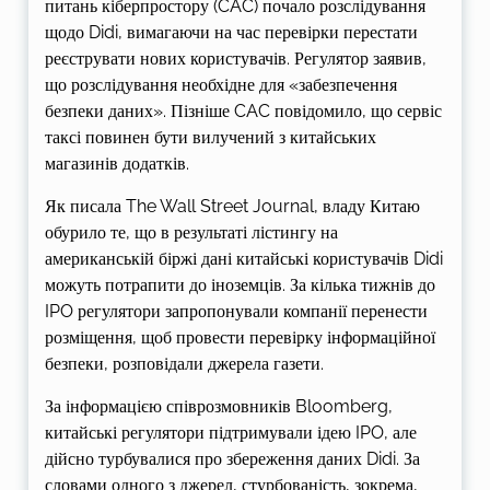
питань кіберпростору (CAC) почало розслідування
щодо Didi, вимагаючи на час перевірки перестати
реєструвати нових користувачів. Регулятор заявив,
що розслідування необхідне для «забезпечення
безпеки даних». Пізніше CAC повідомило, що сервіс
таксі повинен бути вилучений з китайських
магазинів додатків.
Як писала The Wall Street Journal, владу Китаю
обурило те, що в результаті лістингу на
американській біржі дані китайські користувачів Didi
можуть потрапити до іноземців. За кілька тижнів до
IPO регулятори запропонували компанії перенести
розміщення, щоб провести перевірку інформаційної
безпеки, розповідали джерела газети.
За інформацією співрозмовників Bloomberg,
китайські регулятори підтримували ідею IPO, але
дійсно турбувалися про збереження даних Didi. За
словами одного з джерел, стурбованість, зокрема,