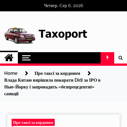
Skip
Четвер, Сер 6, 2026
to
content
Home
Про таксі за кордоном
Влада Китаю вирішила покарати Didi за ІРО в
Нью-Йорку і запровадить «безпрецедентні»
санкції
Про таксі за кордоном