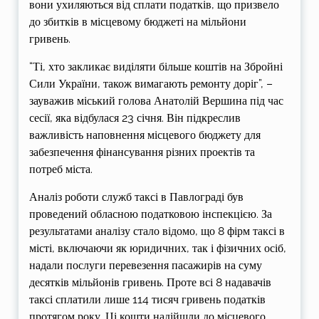
вони ухиляються від сплати податків, що призвело
до збитків в місцевому бюджеті на мільйони
гривень.
“Ті, хто закликає виділяти більше коштів на Збройні
Сили України, також вимагають ремонту доріг”, –
зауважив міський голова Анатолій Вершина під час
сесії, яка відбулася 23 січня. Він підкреслив
важливість наповнення місцевого бюджету для
забезпечення фінансування різних проектів та
потреб міста.
Аналіз роботи служб таксі в Павлограді був
проведений обласною податковою інспекцією. За
результатами аналізу стало відомо, що 8 фірм таксі в
місті, включаючи як юридичних, так і фізичних осіб,
надали послуги перевезення пасажирів на суму
десятків мільйонів гривень. Проте всі 8 надавачів
таксі сплатили лише 114 тисяч гривень податків
протягом року. Ці кошти надійшли до місцевого