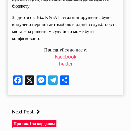
бюджету.
Згідно зі ст. 164 КУпАП за адмінпорушення було
вилучено перший автомобіль в одній з служб таксі
міста – за рішенням суду його може бути
конфісковано.
Приєднуйся до нас у:
Facebook
Twitter
Facebook
X
Messenger
Telegram
Поділитися
Next Post
Про таксі за кордоном