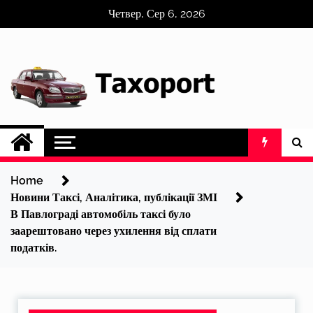
Skip
Четвер, Сер 6, 2026
to
content
Home
Новини Таксі, Аналітика, публікації ЗМІ
В Павлограді автомобіль таксі було
заарештовано через ухилення від сплати
податків.