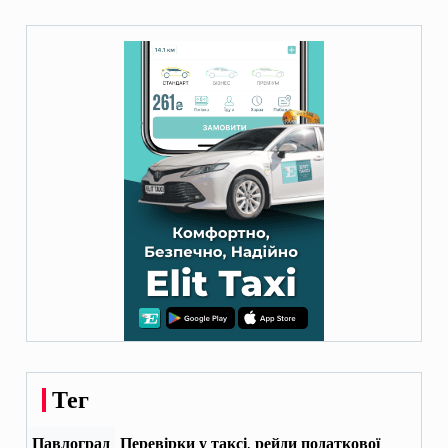
Тег
Павлоград
Перевірки у таксі, рейди податкової