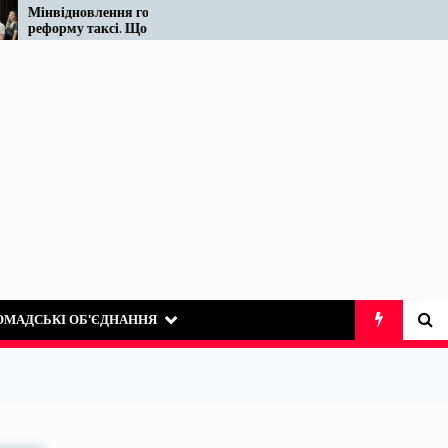
ння готує
Податківці у Вінниці знову
сі. Що відомо
«виявили» те, що на ринку
таксі існує десятиліттями
ОМАДСЬКІ ОБ’ЄДНАННЯ