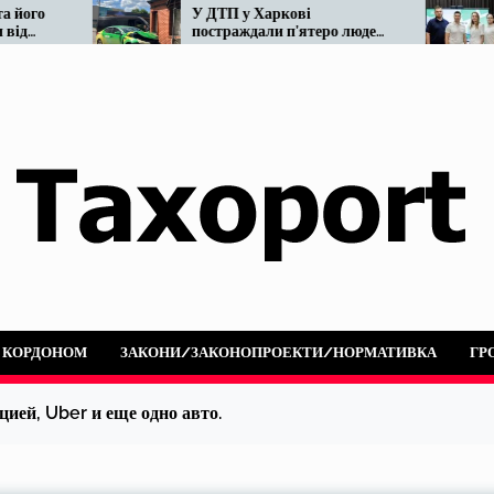
У ДТП у Харкові
Мінвідновле
постраждали п’ятеро людей:
реформу так
не розминулися OnTaxi та
наразі…
автобус
А КОРДОНОМ
ЗАКОНИ/ЗАКОНОПРОЕКТИ/НОРМАТИВКА
ГР
ией, Uber и еще одно авто.