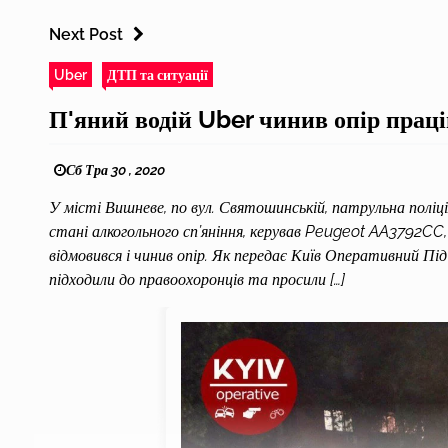
Next Post
Uber
ДТП та ситуації
П'яний водій Uber чинив опір праці
Сб Тра 30 , 2020
У місті Вишневе, по вул. Святошинській, патрульна поліц
стані алкогольного сп’яніння, керував Peugeot AA3792C
відмовився і чинив опір. Як передає Київ Оперативний П
підходили до правоохоронців та просили […]