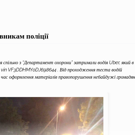
вникам поліції
ія спільно з “Департамент охорони” затримали водія Uber, який в
C, vin VF3DDHMY0DJ698644 . Від проходження теста водій
ід час оформлення матеріалів правопорушення небайдужі громадя