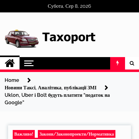
Skip
Субота, Сер 8, 2026
to
content
Home
Новини Таксі, Аналітика, публікації ЗМІ
Uklon, Uber і Bolt будуть платити “податок на
Google”
Важливо!
Закони/Законопроекти/Нормативка