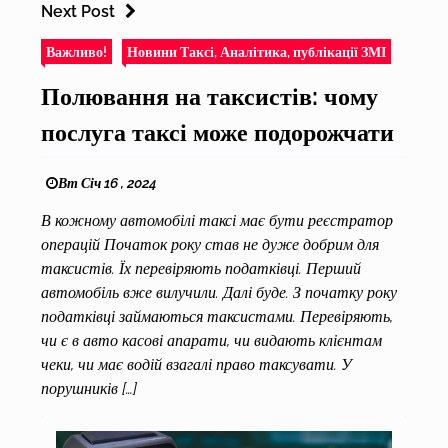
Next Post
Важливо!
Новини Таксі, Аналітика, публікації ЗМІ
Полювання на таксистів: чому
послуга таксі може подорожчати
Вт Січ 16 , 2024
В кожному автомобілі таксі має бути реєстратор
операцій Початок року став не дуже добрим для
таксистів. Їх перевіряють податківці. Перший
автомобіль вже вилучили. Далі буде. З початку року
податківці займаються таксистами. Перевіряють,
чи є в авто касові апарати, чи видають клієнтам
чеки, чи має водій взагалі право таксувати. У
порушників […]