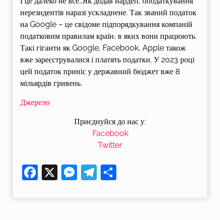
І це далеко не все…Як додав нардеп, оподаткування
нерезидентів наразі ускладнене. Так званий податок
на Google – це свідоме підпорядкування компаній
податковим правилам країн, в яких вони працюють.
Такі гіганти як Google, Facebook, Apple також
вже зареєструвалися і платять податки. У 2023 році
цей податок приніс у державний бюджет вже 8
мільярдів гривень.
Джерело
Приєднуйся до нас у:
Facebook
Twitter
Facebook
X
Messenger
Telegram
Поділитися