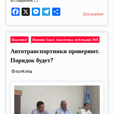
Ю.Лавренюк […]
Facebook
X
Messenger
Telegram
Поділитися
Докладніше
Важливо!
Новини Таксі, Аналітика, публікації ЗМІ
Автотранспортники проверяют.
Порядок будет?
03.06.2014