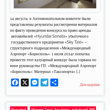
14 августа, в Антимонопольном комитете были
представлены результаты рассмотрения материалов
по факту проведения конкурса на право аренды
автомобилей «Hyundai Sonata» убыточного
государственного предприятия «Sky Taxi» –
структурного подразделения «Международный
Аэропорт «Борисполь». 1 июля 2014г попытка
провести этот кулуарный конкурс была сорвана по
вине руководства ГП «Международный Аэропорт
«Борисполь». Материал «Таксопорта» […]
Facebook
X
Messenger
Telegram
Поділитися
Докладніше
Важливо!
Новини Таксі, Аналітика, публікації ЗМІ