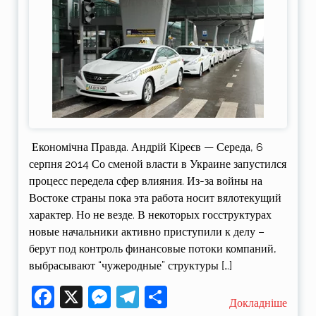
Економічна Правда. Андрій Кіреєв — Середа, 6
серпня 2014 Со сменой власти в Украине запустился
процесс передела сфер влияния. Из-за войны на
Востоке страны пока эта работа носит вялотекущий
характер. Но не везде. В некоторых госструктурах
новые начальники активно приступили к делу –
берут под контроль финансовые потоки компаний,
выбрасывают “чужеродные” структуры […]
Facebook
X
Messenger
Telegram
Поділитися
Докладніше