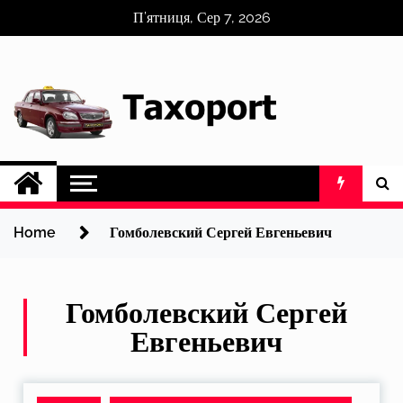
Skip
П’ятниця, Сер 7, 2026
to
content
Home
Гомболевский Сергей Евгеньевич
Гомболевский Сергей
Евгеньевич