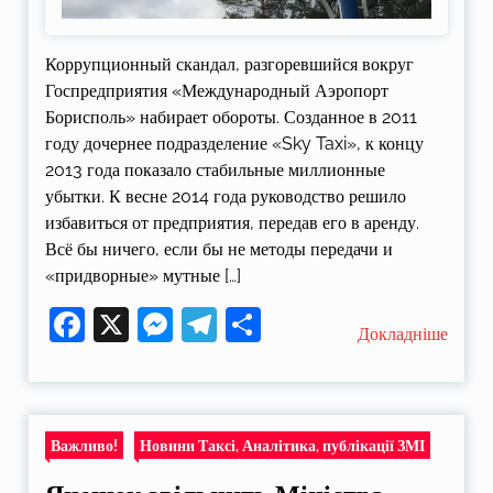
Коррупционный скандал, разгоревшийся вокруг
Госпредприятия «Международный Аэропорт
Борисполь» набирает обороты. Созданное в 2011
году дочернее подразделение «Sky Taxi», к концу
2013 года показало стабильные миллионные
убытки. К весне 2014 года руководство решило
избавиться от предприятия, передав его в аренду.
Всё бы ничего, если бы не методы передачи и
«придворные» мутные […]
Facebook
X
Messenger
Telegram
Поділитися
Докладніше
Важливо!
Новини Таксі, Аналітика, публікації ЗМІ