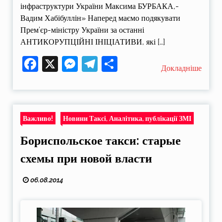
інфраструктури України Максима БУРБАКА,-
Вадим Хабібуллін» Наперед маємо подякувати
Прем’єр-міністру України за останні
АНТИКОРУПЦІЙНІ ІНІЦІАТИВИ, які […]
Facebook
X
Messenger
Telegram
Поділитися
Докладніше
Важливо!
Новини Таксі, Аналітика, публікації ЗМІ
Бориспольское такси: старые
схемы при новой власти
06.08.2014