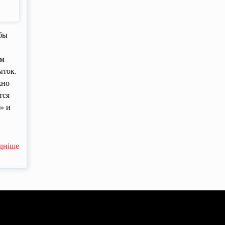
бы
ом
ыток,
жно
тся
» и
дніше