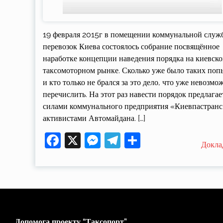
19 февраля 2015г в помещении коммунальной служ
перевозок Киева состоялось собрание посвящённое
наработке концепции наведения порядка на киевск
таксомоторном рынке. Сколько уже было таких поп
и кто только не брался за это дело, что уже невозмо
перечислить. На этот раз навести порядок предлагае
силами коммунального предприятия «Киевпастранс
активистами Автомайдана. […]
Facebook
X
Messenger
Telegram
Поділитися
Докла
Допомога проекту “Таксопорт”