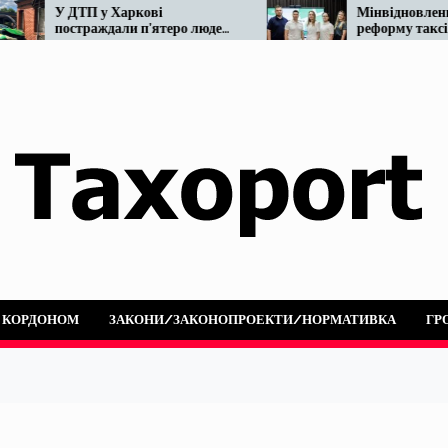
У ДТП у Харкові
Мінвідновлення го
постраждали п’ятеро людей:
реформу таксі. Що
не розминулися OnTaxi та
наразі…
автобус
А КОРДОНОМ
ЗАКОНИ/ЗАКОНОПРОЕКТИ/НОРМАТИВКА
ГР