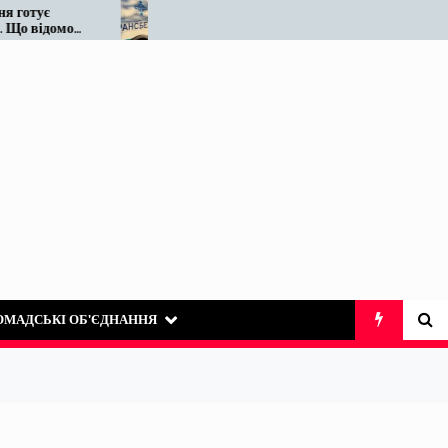
тує
Податківці у Вінниці знову
 відомо
«виявили» те, що на ринку
таксі існує десятиліттями
ОМАДСЬКІ ОБ’ЄДНАННЯ