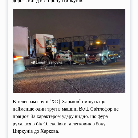
дорозі, виїзд в сторону Циркунів.
В телеграм групі “ХС | Харьков” пишуть що
найменше один труп в машині Bolt. Світлофор не
працює. За характером удару видно, що фура
рухалася в бік Олексіївки, а легковик з боку
Циркунів до Харкова.