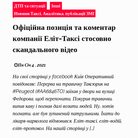
ДТП та ситуації
Інші
Новини Таксі, Аналітика, публікації ЗМІ
Офіційна позиція та коментар
компанії Еліт-Таксі стосовно
скандального відео
Пн Січ 4 , 2021
На свої сторінці у facebook Київ Оперативний
повідомляє: Перерва на травичку Таксюрик на
#Peugeot (#AA6846TO) заїхав у двори на вулиці
Федорова, щоб перепочити. Покурив травички,
випив каву і погнав далі возити людей. Ну, хотів
погнати, але був зупинений патрульними. Їхати до
лікаря-нарколога відмовився. Еліт-таксі, еліт-водій,
еліт-протокол. На нашій сторінці у […]