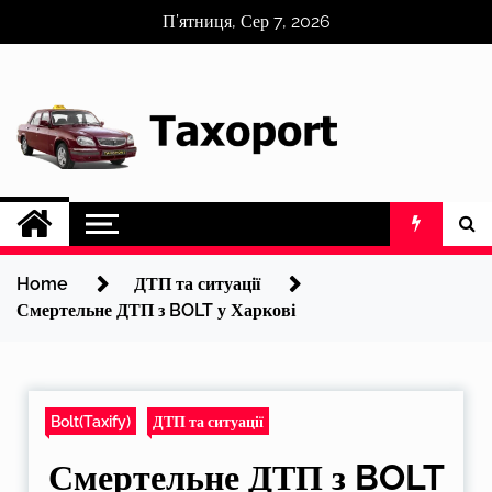
Skip
П’ятниця, Сер 7, 2026
to
content
Home
ДТП та ситуації
Смертельне ДТП з BOLT у Харкові
Bolt(Taxify)
ДТП та ситуації
Смертельне ДТП з BOLT