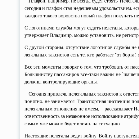
– Плафон, например, не всегда будет стоять. Нелегал
сегодня и плафон стал недешевым удовольствием, есл
каждого такого воровства новый плафон покупать н
С логотипами службы могут ездить нелегалы, которы
утверждает Владимир, можно установить, не регистр
С другой стороны, отсутствие логотипов службы не в
легальных таксистов есть те, кто работает “от борта
Все эти моменты говорят о том, что требовать от пас
Большинству пассажиров все-таки важны не “шашечки
должны контролирующие органы.
– Сегодня привлечь нелегальных таксистов к ответс
понятно, не занимается. Транспортная инспекция подт
нелегальным отношения не имеем, – рассказывает На
ответственность за незаконное использование атрибу
самым уже можно будет влиять на ситуацию.
Настоящие нелегалы ведут войну. Войну наступатель