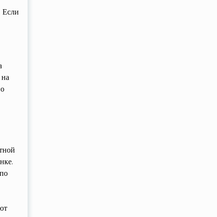
. Если
а
 на
но
стной
нке.
 по
уют