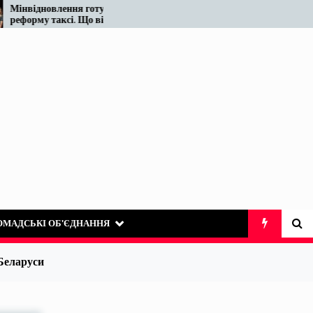
лення готує
Податківці у Вінниці знову
аксі. Що відомо
«виявили» те, що на ринку
таксі існує десятиліттями
ОМАДСЬКІ ОБ’ЄДНАННЯ
 Беларуси