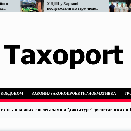
У ДТП у Харкові
Мінвіднов
постраждали п’ятеро людей:
реформу т
не розминулися OnTaxi та
наразі…
автобус
А КОРДОНОМ
ЗАКОНИ/ЗАКОНОПРОЕКТИ/НОРМАТИВКА
ГР
хать: о войнах с нелегалами и “диктатуре” диспетчерских в