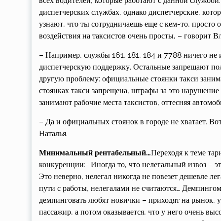
всех водителей, которые работают с данной службой.
диспетчерских службах, однако диспетчерские, котор
узнают, что ты сотрудничаешь еще с кем-то, просто 
воздействия на таксистов очень просты, – говорит В
– Например, службы 161, 181, 184 и 7788 ничего не
диспетчерскую поддержку. Остальные запрещают пол
другую проблему: официальные стоянки такси занима
стоянках такси запрещена, штрафы за это нарушени
занимают рабочие места таксистов, оттесняя автомо
– Да и официальных стоянок в городе не хватает. Вот
Наталья.
Минимальный рентабельный…
Переходя к теме тар
конкуренции:- Иногда то, что нелегальный извоз – э
Это неверно, нелегал никогда не повезет дешевле лега
пути с работы, нелегалами не считаются… Демпинго
демпинговать любят новички – приходят на рынок, 
пассажир, а потом оказывается, что у него очень выс