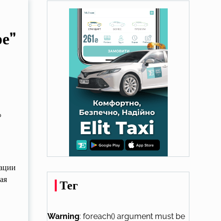
ре”
?
зации
ая
Тег
Warning
: foreach() argument must be