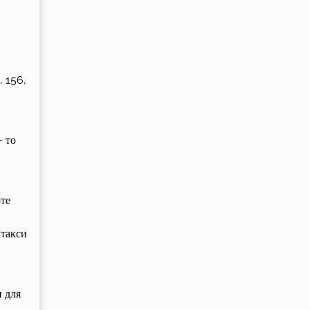
, 156,
 то
те
 такси
н для