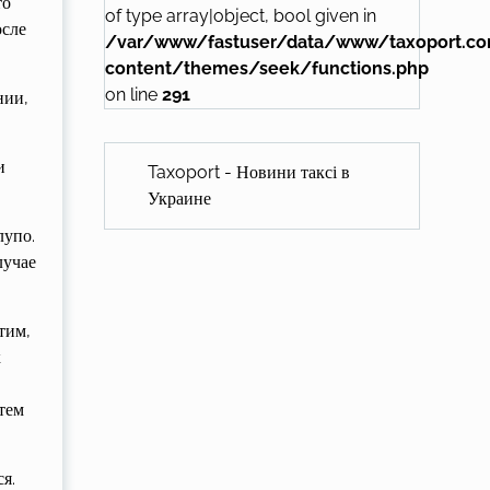
то
of type array|object, bool given in
осле
/var/www/fastuser/data/www/taxoport.c
content/themes/seek/functions.php
on line
291
нии,
и
Taxoport - Новини таксі в
Украине
лупо.
лучае
тим,
к
тем
я.