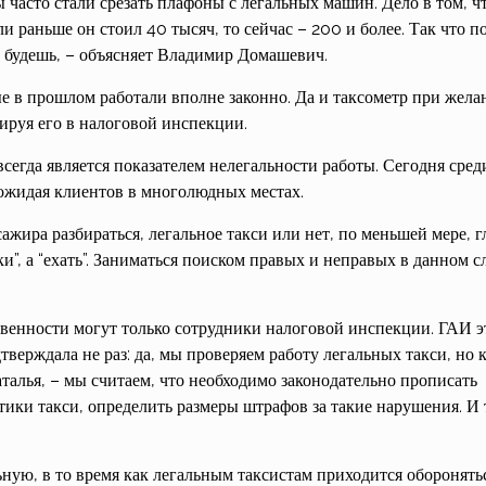
ы часто стали срезать плафоны с легальных машин. Дело в том, ч
и раньше он стоил 40 тысяч, то сейчас – 200 и более. Так что п
е будешь, – объясняет Владимир Домашевич.
е в прошлом работали вполне законно. Да и таксометр при жела
ируя его в налоговой инспекции.
сегда является показателем нелегальности работы. Сегодня сред
”, ожидая клиентов в многолюдных местах.
сажира разбираться, легальное такси или нет, по меньшей мере, г
”, а “ехать”. Заниматься поиском правых и неправых в данном с
твенности могут только сотрудники налоговой инспекции. ГАИ э
верждала не раз: да, мы проверяем работу легальных такси, но 
талья, – мы считаем, что необходимо законодательно прописать
тики такси, определить размеры штрафов за такие нарушения. И 
ную, в то время как легальным таксистам приходится оборонятьс