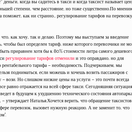
 деньги, когда вы садитесь в такси и когда таксист называет цен
еньшей степени, чем расстояние, но тоже существенно.По мнени
 поможет, как ни странно… регулирование тарифов на перевозку
что, как хочу, так и делаю. Поэтому мы выступаем за введение
ь, чтобы был определен тариф, ниже которого перевозчики не мо
 быть приравнен хотя бы к 80% стоимости литра самого дешевог
кси
регулирование тарифов отменили
и это оправдано, но для
 рентабельного тарифа – необходимость. Подчеркиваем, мы
ельзя подниматься, если можешь и хочешь возить пассажиров с
– вози. Но слишком низкие цены на услуги – это почти всегда
все равно отражается на всей сфере такси. Сегодняшняя ситуация
едет в будущем к ухудшению технического состояния автопарк
 – утверждает Наталья.Хочется верить, что обращение таксистов
фере перевозок, вызовет нужную реакцию. А не заменит то, что
м”.