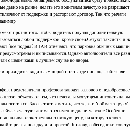
 Законодательно не запрещено обслуживаться сразу в нескольких
ые давно на рынке, делать это водителям зачастую не разрешают
отключают от поддержки и расторгают договор. Так что рычаги
ладимир.
 имеют против того, чтобы водитель получал дополнительную
ьзоваться любой поддержкой, кроме своей.Сетуют таксисты и н
ют “все подряд”. В ГАИ отвечают, что парковка обычных машин
е предусмотрены и выписываются. Однако автолюбители все рав
били с шашечками в лучшем случае во дворы.
 и приходится водителям порой стоять, где попало, – объясняет
ифов, представители профсоюза заводят разговор о недобросове
то плохо, объясняют тем, что нелегалы могут демпинговать на ры
льного такси. Здесь стоит заметить, что те, кто “поймал за руку”
м сейчас зачастую занимаются именно диспетчерские.Особенно
устанавливают экстремально низкую цену, на которую клюет
окий тариф за посадку или простой. К слову, собеседники совет