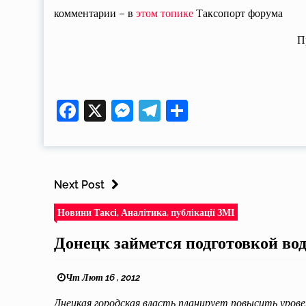
комментарии – в
этом топике
Таксопорт форума
П
Facebook
X
Messenger
Telegram
Поділитися
Next Post
Новини Таксі, Аналітика, публікації ЗМІ
Донецк займется подготовкой во
Чт Лют 16 , 2012
Днецкая городская власть планирует повысить урове