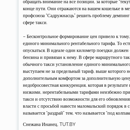
обращать внимание на все позиции, за которые “текут”
конце пути. Они отражаются на вашем кошельке в м
профсоюза “Садружнасць” решить проблему демпинга
сфере такси.
– Бесконтрольное формирование цен привело к тому, 
единого минимального рентабельного тарифа. То ест
опускаться. В идеале один километр поездки должен
бензина и привязан к нему. В сфере маршрутного та
обычного такси установление единого минимального
выступаем не за предельный тариф, выше которого н
дополнительным комфортом за дополнительную цену 
недобросовестная конкуренция, которая в результате 
низкими, нерентабельными тарифами неизбежно прив
такси и отсутствию возможности для его обновления,
власти с просьбой навести маломальский порядок в с
называется “раздрай” тем, что называется “под колпако
Снежана Инанец, TUT.BY