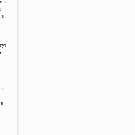
у в
ю
 в
гут
о
 с
а
 к