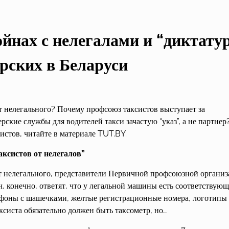
йнах с нелегалами и “диктату
рских в Беларуси
от нелегального? Почему профсоюз таксистов выступает за
рские службы для водителей такси зачастую “указ”, а не партнер
истов, читайте в материале TUT.BY.
аксистов от нелегалов”
 от нелегального, представители Первичной профсоюзной органи
 конечно, ответят, что у легальной машины есть соответствующ
афоны с шашечками, желтые регистрационные номера, логотипы
ксиста обязательно должен быть таксометр, но…