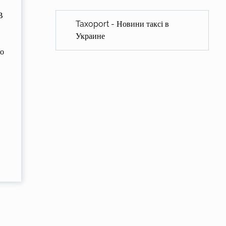
В
Taxoport - Новини таксі в
Украине
го