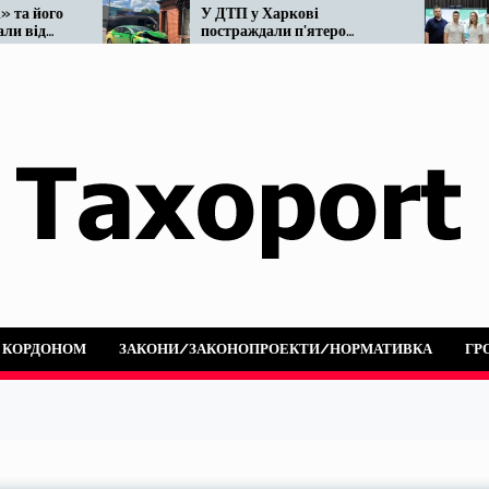
го
У ДТП у Харкові
Мі
постраждали п’ятеро
ре
людей: не розминулися
на
OnTaxi та автобус
А КОРДОНОМ
ЗАКОНИ/ЗАКОНОПРОЕКТИ/НОРМАТИВКА
ГР