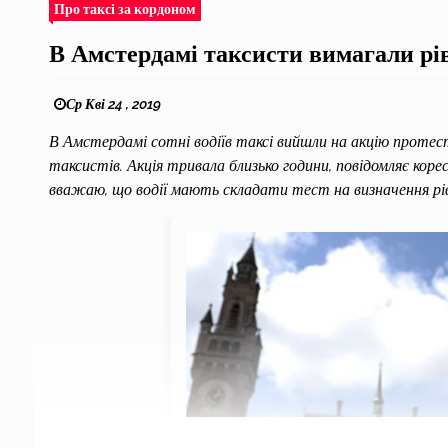
Про таксі за кордоном
В Амстердамі таксисти вимагали рі
Ср Кві 24 , 2019
В Амстердамі сотні водіїв таксі вийшли на акцію протесту
таксистів. Акція тривала близько години, повідомляє коре
вважаю, що водії мають складати тест на визначення рів