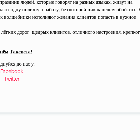
 праздник людей, которые говорят на разных языках, живут на
ают одну полезную работу, без которой никак нельзя обойтись. 
 как волшебники исполняют желания клиентов попасть в нужное
лёгких дорог, щедрых клиентов, отличного настроения, крепко
нём Таксиста!
днуйся до нас у:
Facebook
Twitter