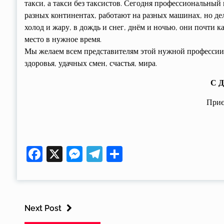
такси, а такси без таксистов. Сегодня профессиональный
разных континентах, работают на разных машинах, но дел
холод и жару, в дождь и снег, днём и ночью, они почти
место в нужное время.
Мы желаем всем представителям этой нужной профессии 
здоровья, удачных смен, счастья, мира.
С Д
Приє
Facebook
X
Messenger
Telegram
Поділитися
Next Post