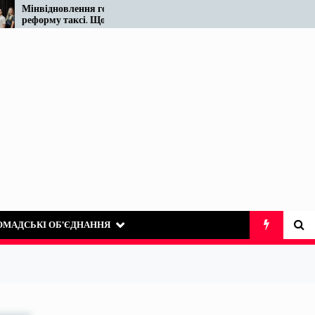
нвідновлення готує
Податківці у Вінниці знов
форму таксі. Що відомо
«виявили» те, що на ринк
разі…
таксі існує десятиліттями
ОМАДСЬКІ ОБ’ЄДНАННЯ