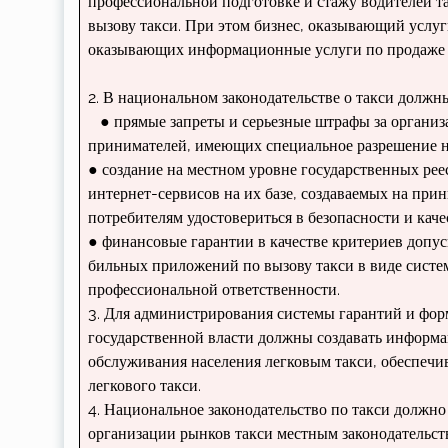
профессиональной подготовке и стажу водителей т
вызову такси. При этом биз­нес, оказывающий услуги
оказывающих информационные услуги по продаже за
2. В национальном законода­тельстве о такси долж
● прямые запреты и серьезные штрафы за организац
принимателей, имеющих специальное разрешение на 
● создание на местном уровне государ­ственных рее
интернет-сервисов на их базе, создаваемых на прин
потребителям удостовериться в безопасности и каче
● финансовые гарантии в качестве кри­териев допу
бильных приложений по вызову такси в виде систем
профессиональной ответственности.
3. Для администрирования системы га­рантий и фо
государствен­ной власти должны создавать информ
обслуживания населения легковым такси, обеспечи
легково­го такси.
4. Национальное законодательство по такси должн
организации рынков такси местным законодательст