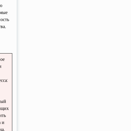
ию
емые
ность
ва,
ное
и
,
сса:
ный
ующих
ить
 и
на,