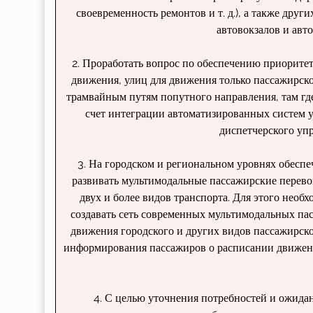
своевремен­ность ремонтов и т. д.), а также дру
автовокзалов и авт
2. Проработать вопрос по обеспечению приорите
движе­ния, улиц для движения только пассажир­с
трамвайным путям попутного направления, там где
счет интеграции ав­томатизированных систем
диспетчерского уп
3. На городском и региональном уровнях обеспе
развивать мультимодальные пассажирские перево
двух и более видов транспорта. Для этого необ
создавать сеть современных муль­тимодальных п
движения городского и других видов пасса­жирск
информи­рования пассажиров о расписании движени
4. С целью уточнения потребностей и ожи­д