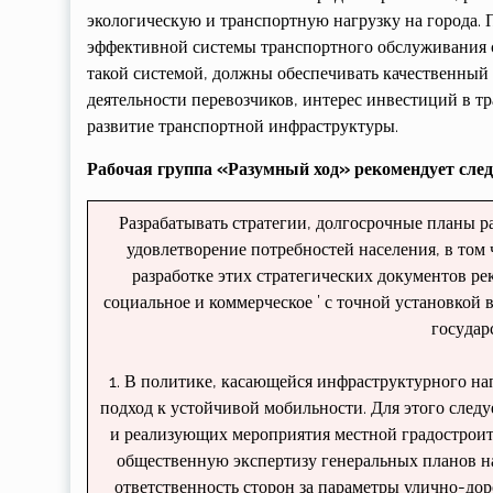
экологическую и транспортную нагрузку на города. 
эффективной системы транспортного обслуживания с
такой системой, должны обеспечивать качественный 
деятельности перевозчиков, интерес инвестиций в т
развитие транспортной инфраструктуры.
Рабочая группа «Разумный ход» рекомендует сле
Разрабатывать стратегии, долгосрочные планы р
удовлетво­рение потребностей населения, в то
разработке этих стратеги­ческих документов р
социальное и коммерческое ’ с точной установкой 
госу­дар
1. В политике, касающейся инфраструк­турного н
подход к устойчивой мобильности. Для этого следу
и реализующих мероприятия местной градостроите
общественную эксперти­зу генеральных планов на
ответственность сторон за параметры улично-дор