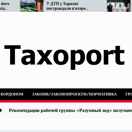
У ДТП у Харкові
Мінвідновле
постраждали п’ятеро
реформу так
людей: не розминулися
наразі…
OnTaxi та автобус
А КОРДОНОМ
ЗАКОНИ/ЗАКОНОПРОЕКТИ/НОРМАТИВКА
ГР
Рекомендации рабочей группы «Разумный ход» получаю