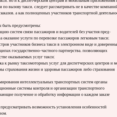
акси, но и к диспетчерским центрам и мобильным при­ложениям 
 по вызову такси, следует рассматривать не в качестве компа­ни
казов, а как полноценных участников транспортной деятельно
ны быть предусмотрены:
ию систем связи пасса­жиров и водителей без участия пред­
оказание услуги по пе­ревозке пассажиров легковым такси;
стров участников бизне­са такси в электронном виде и дове­ренн
ципах государст­венно-частного партнерства, позволя­ющих
стве оказываемых услуг такси;
ска к рынку таксомоторных услуг для диспетчерских центров и м
ы страхования жизни и здо­ровья пассажиров либо страхования
рмирования интеллектуальных транспортных систем органы
ацион­ные системы контроля и организации транспортного
вающие получение и обра­ботку информации о каждом заказе
о предусматривать возможность установления особенностей
вом.