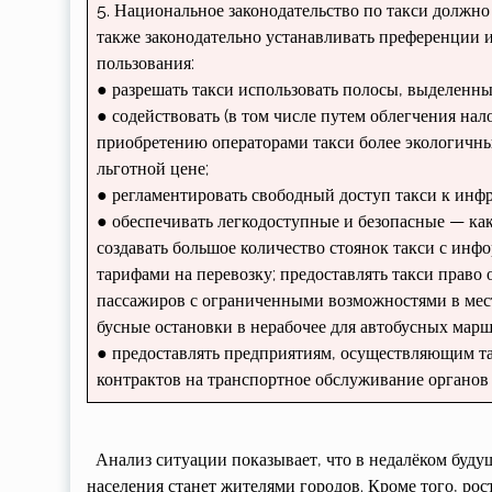
5. Национальное законодательство по так­си должно
также за­конодательно устанавливать преференции и
пользования:
● разрешать такси использовать полосы, выделенн
● содействовать (в том числе путем об­легчения на
приобретению операторами такси более экологичных
льготной цене;
● регламентировать свободный доступ такси к инфр
● обеспечивать легкодоступные и без­опасные — как
создавать большое количест­во стоянок такси с и
тарифами на перевоз­ку; предоставлять такси право 
пассажи­ров с ограниченными возможностями в места
бусные остановки в нерабочее для ав­тобусных марш
● предоставлять предприятиям, осу­ществляющим та
контрактов на транспортное обслуживание органов 
Анализ ситуации показывает, что в недалёком буду
населения станет жителями городов. Кроме того, ро