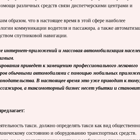
и помощи различных средств связи диспетчерскими центрами и
ким образом, что в настоящее время в этой сфере наиболее
логии коммуникации водителя и пассажира, а также автоматиза
ством спут­никовой навигации.
ие интернет-при­ложений и массовая автомобилизация на­селе
вимым.
ирования приведет к замещению профессионально­го легкового
жиров обычны­ми автомобилями с помощью мобильных приложе
онодательства. В настоя­щее время это уже приводит к тому
пассажиров, а таксомоторный бизнес несет убытки и станови
предлагает:
ятельность такси, должно опре­делять такси как вид общественн
 техническому состоянию и оборудованию транспортных средств,