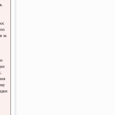
в,
лос
 по
в за
ью
дки
,
ния
ему
здки