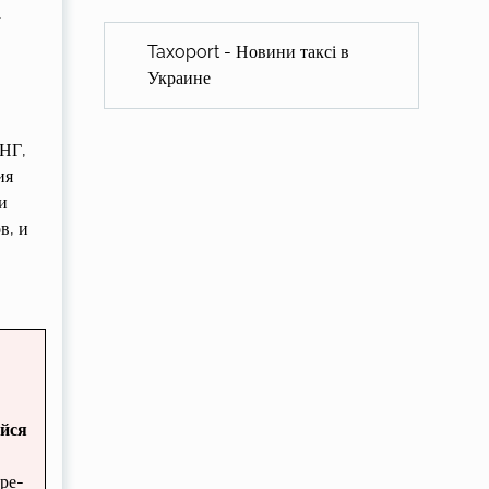
а
Taxoport - Новини таксі в
Украине
СНГ,
ия
и
в, и
ийся
ре­