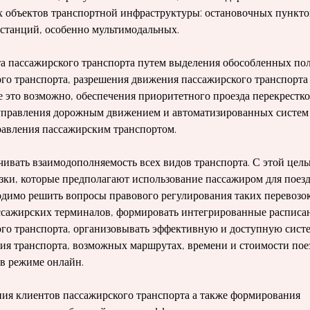
гих объек­тов транспортной инфраструктуры: остано­вочных пункто
останций, особенно мультимодальных.
та пассажирского транспорта пу­тем выделения обособленных по
кого транспорта, разрешения движения пассажирского транспорта
 это возможно, обеспечения приоритетного про­езда перекрестко
 управления до­рожным движением и автоматизированных систем
равления пасса­жирским транспортом.
чивать взаимодополняемость всех видов транспорта. С этой цел
зки, которые предполагают использование пас­сажиром для поез
ходимо решить вопросы правового регулирования таких пе­ревозок
ассажирских терминалов, формировать интегрированные расписа
ого транспорта, организовывать эф­фективную и доступную сист
я транспорта, возможных маршрутах, време­ни и стоимости пое
в режиме онлайн.
ания клиентов пассажирского транспорта а также формирования