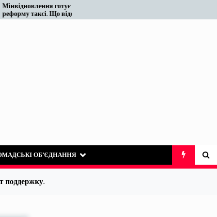
ння готує
Податківці у Вінниці знову
сі. Що відомо
«виявили» те, що на ринку
таксі існує десятиліттями
ОМАДСЬКІ ОБ’ЄДНАННЯ
т поддержку.