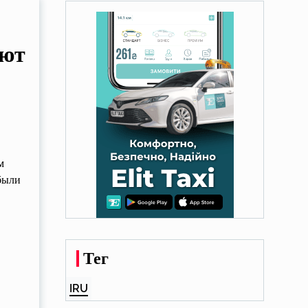
ают
м
были
Тег
IRU