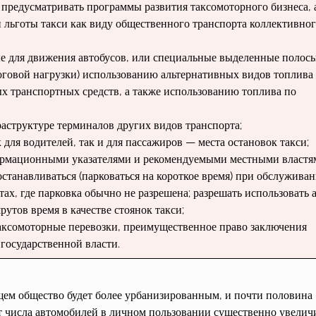
 предусматривать программы раз­вития таксомоторного бизнеса, 
 льготы такси как виду общественного транс­порта коллективно
ые для движения автобусов, или специальные выделенные полосы
логовой нагрузки) исполь­зованию альтернативных видов то­плива
 транспортных средств, а также использованию то­плива по
аструктуре терминалов других видов транспорта;
 для водителей, так и для пассажиров — места остановок такси;
нформационными указателями и рекомендуемыми мест­ными властя
оста­навливаться (парковаться на короткое время) при обслужива
х, где парковка обычно не раз­решена; разрешать использовать 
рутов время в качестве стоянок такси;
ксомоторные пере­возки, преимущественное право за­ключения
государствен­ной власти.
щем общество будет более урбанизированным, и почти половина
ст числа автомобилей в личном пользовании существенно увелич