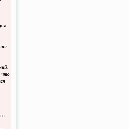
ция
ния
ний,
, что
тся
ого