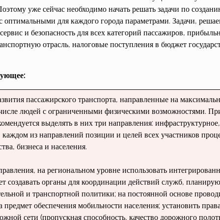
Поэтому уже сейчас необходимо начать решать задачи по создан
 оптимальными для каждого города параметрами. Задачи, реша
сервис и безопасность для всех категорий пассажиров, прибыль
ранспортную отрасль, налоговые поступления в бюджет государст
дующее:
азвития пассажирского транспорта, направленные на максималь
м числе людей с ограниченными физическими воз­можностями. Пр
екомендуется выделять в них три направления: инфраструктурное
в каждом из направлений пози­ции и целей всех участников проце
ства, бизнеса и населения.
аправления, на региональном уров­не использовать интегрирован
­ет создавать органы для координации дей­ствий служб, планир
льной и транспортной политики; на постоянной ос­нове провод
 предмет обеспе­чения мобильности населения; установить права
ожной сети (пропускная способность, качество дорожного полот