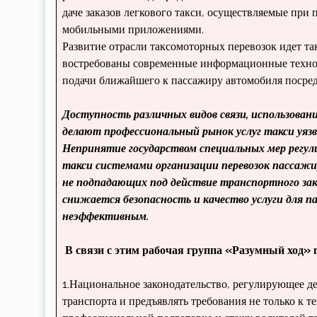
даче заказов легкового такси, осуществля­емые пр
мобильными приложениями.
Развитие отрасли таксомоторных пере­возок идет та
востребова­ны современные информационные техно­
подачи ближайшего к пассажиру автомобиля посред
Доступность различных видов связи, использован
делают профессиональный рынок услуг такси уяз
Непринятие государством специаль­ных мер регул
такси системами ор­ганизации перевозок пасса
не подпадающих под действие транспортного зак
сни­жается безопасность и качество услуги для 
неэффективным.
В связи с этим рабочая группа «Разум­ный ход» 
1.Национальное законодательство, регу­лирующее де
транс­порта и предъявлять требования не только к