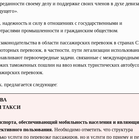
реданности своему делу и поддержке своих членов в духе девиз
дущего».
, надежность и силу в отношениях с государственными и
 отраслями промышленности и гражданским обществом.
законодательства в области пассажирских перевозок в странах 
торных перевозок, в частности, пути легализации использован
анавливают первоочередные задачи, связанные с международным
оких таможенных пошлин на ввоз новых туристических автобусо
ажирских перевозок.
, предлагается следующее:
ВА
И ТАКСИ
нспорта, обеспечивающий мо­бильность населения и являющ
к­тивного пользования.
Необходимо отметить, что структура
ько услуги по перевоз­ке пассажиров, но и услуги по приему и пе