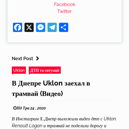
Facebook
Twitter
Facebook
X
Messenger
Telegram
Поділитися
Next Post
Uklon
ДТП та ситуації
В Днепре Uklon заехал в
трамвай (Видео)
Нд Тра 24 , 2020
В Инстаграм Х…Днепр выложили видео дтп с Uklon.
Renault Logan и трамвай не поделили дорогу и