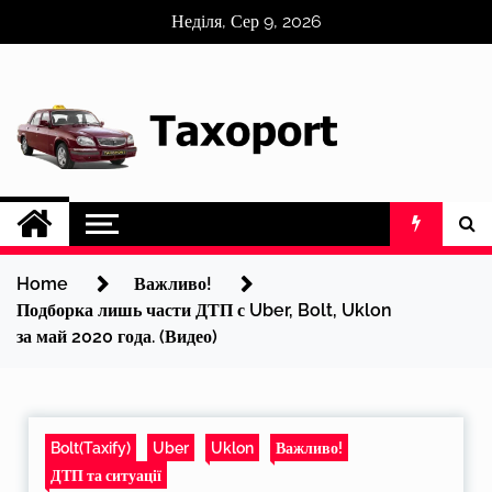
Skip
Неділя, Сер 9, 2026
to
content
Home
Важливо!
Подборка лишь части ДТП с Uber, Bolt, Uklon
за май 2020 года. (Видео)
Bolt(Taxify)
Uber
Uklon
Важливо!
ДТП та ситуації