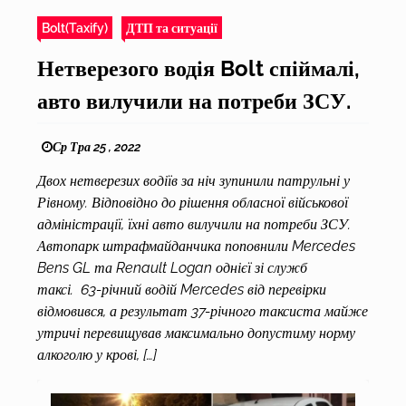
Bolt(Taxify)
ДТП та ситуації
Нетверезого водія Bolt спіймалі,
авто вилучили на потреби ЗСУ.
Ср Тра 25 , 2022
Двох нетверезих водіїв за ніч зупинили патрульні у
Рівному. Відповідно до рішення обласної військової
адміністрації, їхні авто вилучили на потреби ЗСУ.
Автопарк штрафмайданчика поповнили Mercedes
Bens GL та Renault Logan однієї зі служб
таксі. 63-річний водій Mercedes від перевірки
відмовився, а результат 37-річного таксиста майже
утричі перевищував максимально допустиму норму
алкоголю у крові, […]