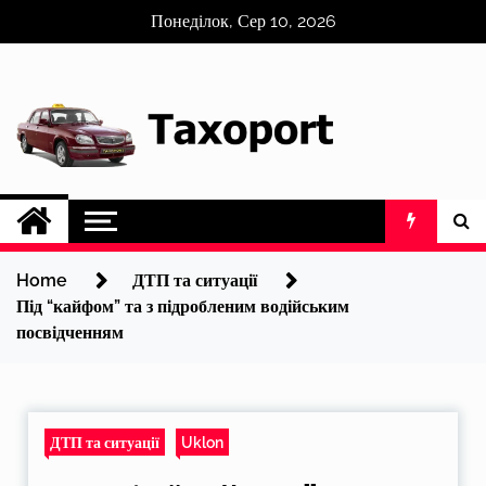
Skip
Понеділок, Сер 10, 2026
to
content
Home
ДТП та ситуації
Під “кайфом” та з підробленим водійським
посвідченням
ДТП та ситуації
Uklon