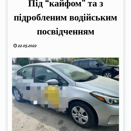
Під “кайфом” та з
підробленим водійським
посвідченням
22.05.2022