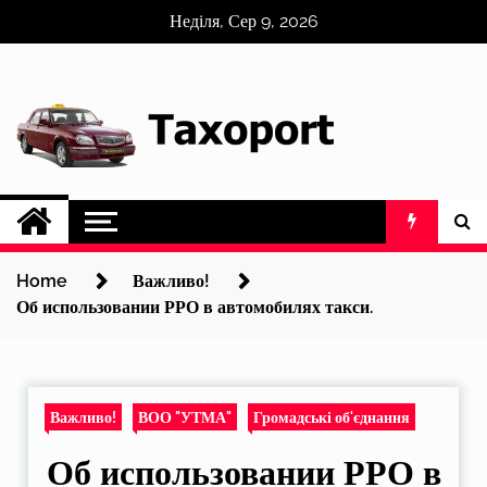
Skip
Неділя, Сер 9, 2026
to
content
Home
Важливо!
Об использовании РРО в автомобилях такси.
Важливо!
ВОО "УТМА"
Громадські об'єднання
Об использовании РРО в