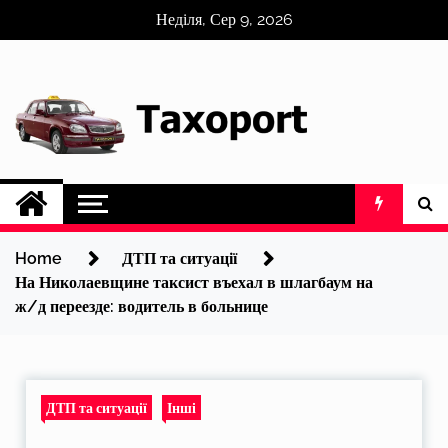
Skip
Неділя, Сер 9, 2026
to
content
Home
ДТП та ситуації
На Николаевщине таксист въехал в шлагбаум на
ж/д переезде: водитель в больнице
ДТП та ситуації
Інші