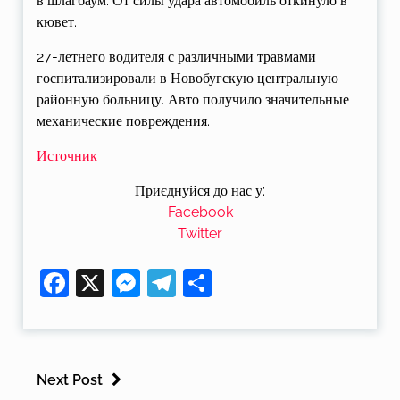
в шлагбаум. От силы удара автомобиль откинуло в
кювет.
27-летнего водителя с различными травмами
госпитализировали в Новобугскую центральную
районную больницу. Авто получило значительные
механические повреждения.
Источник
Приєднуйся до нас у:
Facebook
Twitter
Facebook
X
Messenger
Telegram
Поділитися
Next Post